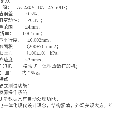
参数
 源： AC220V±10% 2A 50Hz；
示值误差： ±0.3%；
示值变动性： ≤0.3%；
测量范围： ≤4mm；
分 辨率： 0.001mm；
测量平行度： ≤0.002mm；
接触面积： （200±5）mm2；
接触压力： （100±10） kPa；
下降速度： ≤3mm/s；
.打 印机： 模块式一体型热敏打印机；
.重 量： 约 25kg。
特点
一键式测试功能；
触摸屏操作系统
对测量数据具有自动处理功能；
机电一体化现代设计理念，结构紧凑，外观美观大方，