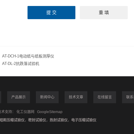
：
AT-DCH-1电动纸与纸板测厚仪
：
AT-DL-2抗跌落试验机
产品展示
新闻中心
技术文章
在线留言
联系
术支持：
化工仪器网
GoogleSitemap
短距压缩试验仪
，
密封试验仪
，
热封试验仪
，
电子压缩试验仪