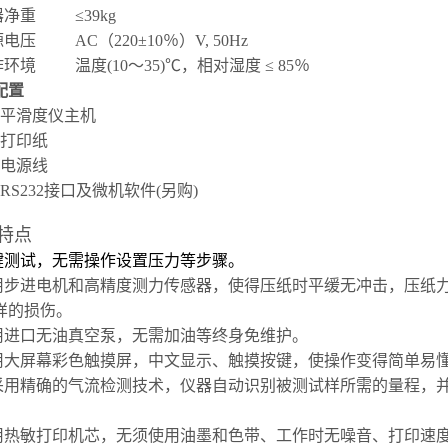
器净重
≤39kg
源电压
AC（220±10％）V, 50Hz
作环境
温度(10～35)℃，相对湿度 ≤ 85％
配置
平滑度仪主机
打印纸
电源线
RS232接口及微机软件(另购)
特点
一键测试，无需操作设置压力等步骤。
采用步进电机和高精度测力传感器，使得压纸时平缓无冲击，压纸力更加
样的损伤。
采用进口无油真空泵，无需加油等终身免维护。
采用大屏幕彩色触摸屏，中文显示、触摸按键，使操作变得简单易
.采用精确的气流检测技术，仪器自动识别被测试样所需的量程，
。
采用热敏打印机芯，无须使用油墨和色带、工作时无噪音、打印速