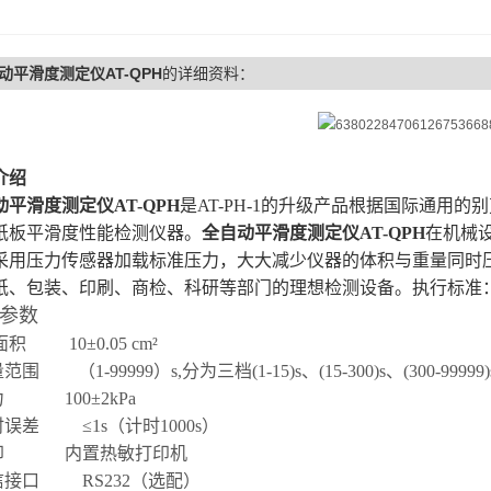
动平滑度测定仪AT-QPH
的详细资料：
介绍
动平滑度测定仪AT-QPH
是AT-PH-1的升级产品根据国际通用的
纸板平滑度性能检测仪器。
全自动平滑度测定仪AT-QPH
在机械
采用压力传感器加载标准压力，大大减少仪器的体积与重量同时
纸、包装、印刷、商检、科研等部门的理想检测设备。执行标准
参数
面积
10±0.05 cm²
量范围
（1-99999）s,分为三档(1-15)s、(15-300)s、(300-99999)
力
100±2kPa
时误差
≤1s（计时1000s）
印
内置热敏打印机
信接口
RS232（选配）