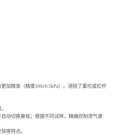
精准（精度100±0.5kPa）。消除了重坨或杠杆
懂。
并自动切换量程；根据不同试样，精确控制泄气速
度快等特点。