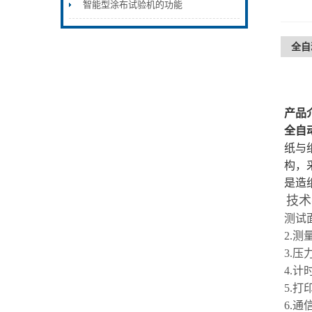
智能型涂布试验机的功能
全自
产品
全自
纸与
构，
是造
技术
测试
2.测
3.压
4.计
5.打
6.通