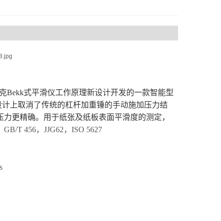
别克Bekk式平滑仪工作原理新设计开发的一款智能型
设计上取消了传统的杠杆加重锤的手动施加压力结
压力更精确。
用于纸张及纸板表面平滑度的测定，
：
GB/T 456，JJG62，ISO 5627
s