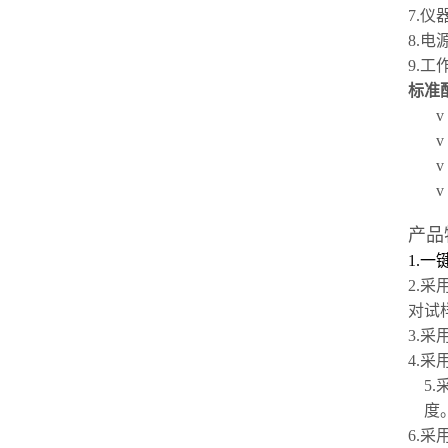
7.仪
8.电
9.工
标准
v
v
v
v
产品
1.
2.
对试
3.
4.
5
度
6.