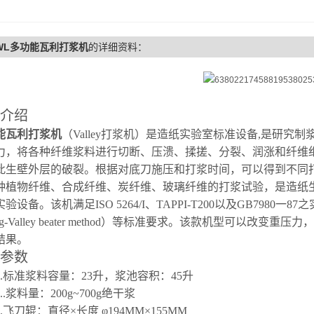
-WL多功能瓦利打浆机
的详细资料：
介绍
能瓦利打浆机
（Valley打浆机）是造纸实验室标准设备,是研究
力，将各种纤维浆料进行切断、压溃、揉搓、分裂、润涨和纤维
此生壁外层的破裂。根据对底刀施压和打浆时间，可以得到不同
种植物纤维、合成纤维、炭纤维、玻璃纤维的打浆试验，是造纸
验设备。该机满足ISO 5264/I、TAPPI-T200以及GB7980一87之实验室
ing-Valley beater method）等标准要求。该款机型可以改变重
压力，
结果。
参数
1.标准浆料容量：23升，浆池容积：45升
2..浆料量：200g~700g绝干浆
3.飞刀辊：直径×长度 φ194MM×155MM