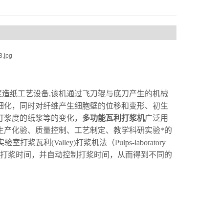
制浆造纸工艺设备,该机通过飞刀辊与底刀产生的机械
细化，同时对纤维产生细胞壁的位移和变形、初生
打浆度的纸浆等的变化，
多功能瓦利打浆机
广泛用
生产化验、质量控制、工艺制定、教学科研实验*的
打浆瓦利(Valley)打浆机法（Pulps-laboratory
打浆时间，并自动控制打浆时间，从而得到不同的