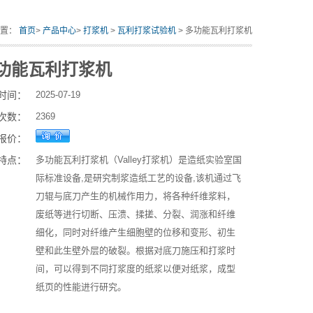
位置：
首页
>
产品中心
>
打浆机
>
瓦利打浆试验机
> 多功能瓦利打浆机
功能瓦利打浆机
时间：
2025-07-19
次数：
2369
报价：
特点：
多功能瓦利打浆机（Valley打浆机）是造纸实验室国
际标准设备,是研究制浆造纸工艺的设备,该机通过飞
刀辊与底刀产生的机械作用力，将各种纤维浆料，
废纸等进行切断、压溃、揉搓、分裂、润涨和纤维
细化，同时对纤维产生细胞壁的位移和变形、初生
壁和此生壁外层的破裂。根据对底刀施压和打浆时
间，可以得到不同打浆度的纸浆以便对纸浆，成型
纸页的性能进行研究。