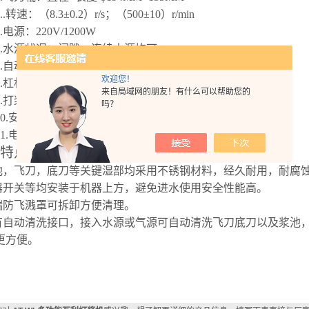
4..转速：（8.3±0.2）r/s；（500±10）r/min
5.电源：
220V
/
1200W
6.水源状况：间隙、连续水源均可
7.自动清洗功能：有
带有底刀高压清洗功。
欢迎您！
.杠杆负荷力：54±1N (加载力可以通过更换砝码改变）
来自局域网的朋友！有什么可以帮助您的
.打浆时间：1-999min (时间单位，秒，分钟，小时可切换）
。
吗？
10.安全防护：有，电器均安装在顶部，远离水源，水电分离
11.电机安装结构
，弹簧式软安装，运行平稳噪音小。
特点
浆池，飞刀，底刀等关键湿部均采用不锈钢材料，经久耐用，耐腐
电器开关等均安装于机器上方，避免进水使用安全性能高。
上端防飞溅罩可拆卸方便清理。
配有自动清洗接口，接入水源或气源可自动清洗飞刀底刀以及浆池
更方便。