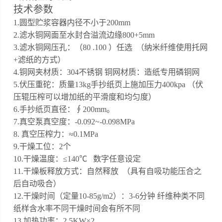
技术参数
1.圆型贮浆容器内径不小于200mm
2.滤水铜网面至水封合溢流边缘800+5mm
3.滤水铜网压孔
：
（
80 .100 ）任选
（纳米纤维使用托网
+滤纸的方式）
4.
铜网夹材质：
304不锈钢 铜网材质：造纸专用磷铜网
5.伏压重砣
：
质量
13kg手抄纸页上施加压力400kpa
（
伏
压辊压榨可以增加纸的平滑度和均匀度
）
6.手抄纸页直径：∮200mm。
7.真空泵真空度：-0.092~-0.098MPa
8. 真空压榨力：≈0.1MPa
9.干燥工位：2个
10
.干燥温度：≤140℃
数字任意设定
11.干燥板释放方式：自然释放 （具有自吸功能压合之
后自动吸合）
12.
干燥时间（定量
10-85g/m2）：3-6分钟
纤维种类不同
纸样含水率不同干燥时间会有所不同
1
3
.加热功率：2.5KW×2