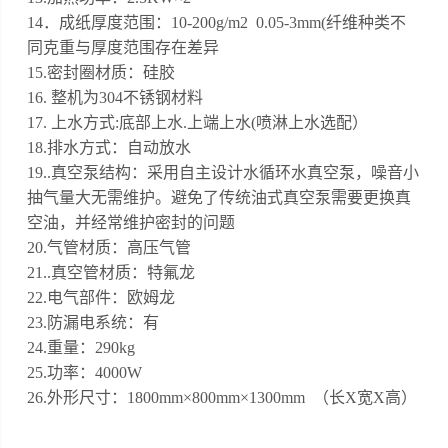
1
4
．成纸厚度范围：
10-200g/m2 0.05-3mm(纤维种类不
同克重与厚度范围存在差异
1
5
.
密封圈材质：硅胶
1
6
. 整机为304不锈钢材料
1
7
. 上水方式:底部上水.上端上水
(喷淋上水选配）
18.排水方式：自动放水
19..真空泵结构：采用自主设计水循环水真空泵，噪音小
抽气量大无需维护。避免了传统油式真空泵需要更换真
空油，并经常维护密封的问题
20.气管材质：高压气管
21..真空管材质：
特氟
龙
22.电气部件：欧姆龙
23.防漏电系统：有
24
.重量：290kg
25.功率：4000W
26.
外形尺寸：
1800mm×
800
mm×1300mm
（长
X宽X高）