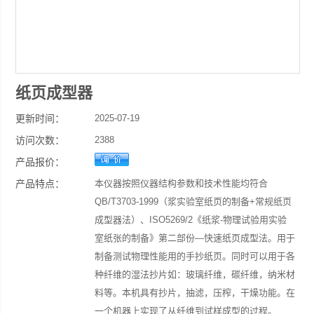
纸页成型器
更新时间：
2025-07-19
访问次数：
2388
产品报价：
产品特点：
本仪器按照仪器结构参数和技术性能均符合
QB/T3703-1999（浆实验室纸页的制备+常规纸页
成型器法）、ISO5269/2《纸浆-物理试验用实验
室纸张的制备》第二部份—快速纸页成型法。用于
制备测试物理性能用的手抄纸页。同时可以用于各
种纤维的湿法抄片如：玻璃纤维，碳纤维，纳米材
料等。本机具有抄片，抽滤，压榨，干燥功能。在
一个机器上实现了从纤维到试样成型的过程。