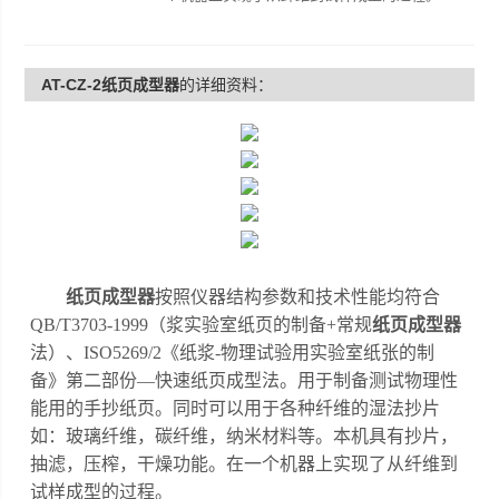
AT-CZ-2纸页成型器
的详细资料：
纸页成型器
按照仪器结构参数和技术性能均符合
QB/T3703-1999（浆实验室纸页的制备+常规
纸页成型器
法）、ISO5269/2《纸浆-物理试验用实验室纸张的制
备》第二部份—快速纸页成型法。用于制备测试物理性
能用的手抄纸页。
同时可以用于各种纤维的湿法抄片
如：玻璃纤维，碳纤维，纳米材料等。
本机具有抄片，
抽滤，压榨，干燥功能。在一个机器上实现了从
纤维
到
试样
成型的过程。