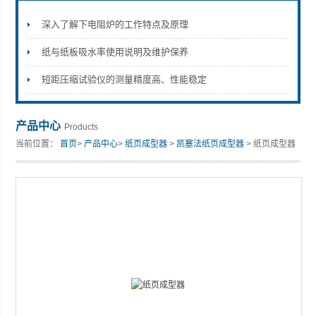
深入了解下电阻炉的工作特点及原理
纸与纸板吸水率使用说明及维护保养
山东安尼麦特仪器有限公司
短距压缩试验仪的测量精度高、性能稳定
产品中心
Products
当前位置：
首页
>
产品中心
>
纸页成型器
>
凯塞法纸页成型器
> 纸页成型器