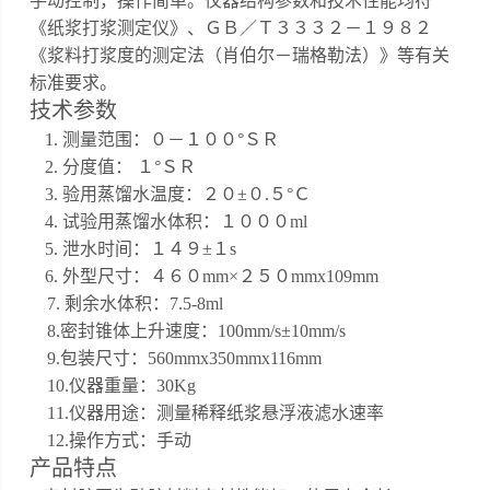
手动控制，操作简单。仪器结构参数和技术性能均符
《纸浆打浆测定仪》、ＧＢ／Ｔ３３３２－１９８２
《浆料打浆度的测定法（肖伯尔－瑞格勒法）》等有关
标准要求。
技术参数
1. 测量范围：０－１００°ＳＲ
2. 分度值： １°ＳＲ
3. 验用蒸馏水温度：２０±０.５°Ｃ
4. 试验用蒸馏水体积：１０００ml
5. 泄水时间：１４９±１s
6. 外型尺寸：４６０mm×２５０mm
x109mm
7. 剩余水体积：7.5-8ml
8.密封锥体上升速度：100mm/s±10mm/s
9.包装尺寸：560mmx350mmx116mm
10.仪器重量：30Kg
11.仪器用途：测量稀释纸浆悬浮液滤水速率
12.操作方式：手动
产品特点