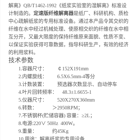
解离》QB/T1462-1992《纸浆实验室的湿解离》标准设
计制造的。
定速版纤维解离器
是纸厂、科研机构、质检
中心疏解纸浆的专用标准设备。通过本产品令其交织的
纤维在水中经过机械处理、使原相交织的纤维在水中相
互分开，又最大限度的保持纤维原来面貌、性质不变、
以保证实验获得可靠数据，指导科研生产，有效的经济
的利用浆料。
技术参数
1.
容器尺寸：
￠
152X191mm
2.
内螺旋线：
6.5X6.5mm-4等分
3.
计数装置：
预选器次数显示、自动停车
4.
叶片回转频率：
48.3±1.6655-1
5.仪器
尺寸：
520X270X360mm
6
.转数：
＞
2950RPM；
7
.不锈钢杯(贮储容器) 容量：≥2L；
8.
电源
:220∨ 50Hz 400W
。
9.
重量：
约
45Kg
10.用途：解离纸浆的专用设备