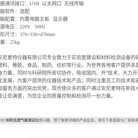
据通讯接口：
USB 以太网口 无线传输
脑软件：选配
脑配置：内置电脑主板
显示器
源电压：
220V 50Hz
形尺寸：
370×330×470mm
量：
25kg
安尼麦特仪器有限公司专业致力于实验室建设和材料检测设备的
塑料、橡胶、食品、制药、纺织等行业。为世界各地客户提供多
身力量，同时与科研院所密切协作，吸收国内、外*技术，大力
化发展，为客户提供的仪器技术和产品；同时注重员工的技术和
和服务方面的突出优势，现也使众多的客户通过安尼麦特在新技
能让您满意，为您企业的质量控制和检测尽一份力量。
你对
体积法透气度测试仪
感兴趣，想了解更详细的产品信息，填写下表直接与厂家联