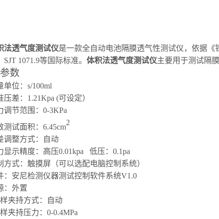
积法透气度测试仪
是一款全自动电池隔膜透气性测试仪，依据《
、SJT 1071.9
等国际标准
。
体积法透气度测试仪
主要用于测试隔
参数
量单位：
s/100ml
准压差：
1.21Kpa (可设定）
力调节范围：
0-3KPa
2
效测试面积：
6.45c
m
差调整方式：自动
力显示精度：高压
0.01kpa 低压：0.1pa
制方式：触摸屏（可以选配电脑控制系统）
件：安尼检测仪器测试控制软件系统
V1.0
源：外置
样夹持方式：自动
样夹持压力：
0-0.4MPa