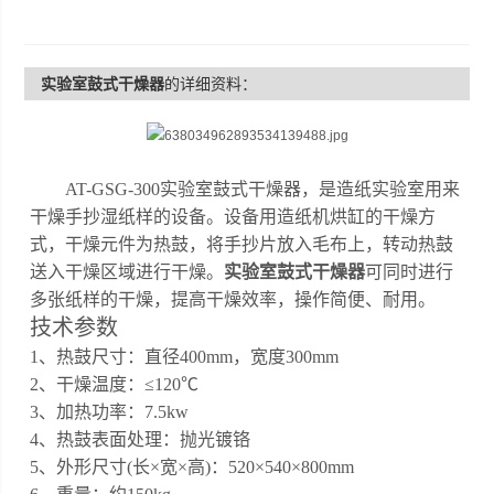
实验室鼓式干燥器
的详细资料：
AT-GSG-300
实验室鼓式干燥器
，是造纸实验室用来
干燥手抄湿纸样的设备。设备用造纸机烘缸的干燥方
式，干燥元件为热鼓，将手抄片放入毛布上，转动热鼓
送入干燥区域进行干燥。
实验室鼓式干燥器
可同时进行
多张纸样的干燥，提高干燥效率，操作简便、耐用。
技术参数
1、热鼓尺寸：直径
400
mm，宽度
30
0mm
2、干燥温度：≤120℃
3
、加热功率：
7.5
kw
4
、
热鼓表面处理：抛光镀铬
5
、外形尺寸
(长×宽×高)：
520
×
540
×
800
mm