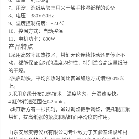
6
、重量：约
1
5
0kg
7、用途：
造纸实验室用来干燥手抄湿纸样的设备
8、
电压：
380V/50Hz
9、
温度控制精度：
±2.0℃
10、
控温方式：自动控温
11、
电机功率：
800
W
产品特点
1采用高效率加热技术，烘缸无论连续转动还是停止不
动，都能保证良好的温度均匀性，特别适合高定量纸张
的干燥。
2热启动快，平均预热时间比普通加热方式缩短60%以
上。
3 采用多级分布加热技术，温度均匀，升温速度快。
4 缸体转速范围在0-2r/min。
5烘缸后方有一根托辊，通过调整把手调整，使托辊压紧
烘缸，提高纸张的紧度和贴缸面平滑度的作用。
山东安尼麦特仪器有限公司专业致力于实验室建设和材