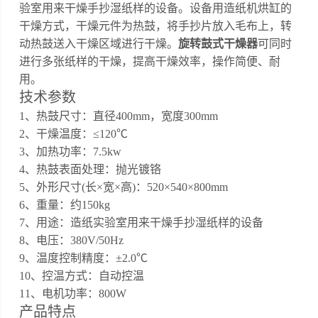
验室用来干燥手抄湿纸样的设备。设备用造纸机烘缸的
干燥方式，干燥元件为热鼓，将手抄片放入毛布上，转
动热鼓送入干燥区域进行干燥。
旋转鼓式干燥器
可同时
进行多张纸样的干燥，提高干燥效率，操作简便、耐
用。
技术参数
1、热鼓尺寸：直径
400
mm，宽度
30
0mm
2、干燥温度：≤120℃
3
、加热功率：
7.5
kw
4
、
热鼓表面处理：抛光镀铬
5
、外形尺寸
(长×宽×高)：
520
×
540
×
800
mm
6
、重量：约
1
5
0kg
7、用途：
造纸实验室用来干燥手抄湿纸样的设备
8、
电压：
380V/50Hz
9、
温度控制精度：
±2.0℃
10、
控温方式：自动控温
11、
电机功率：
800
W
产品特点