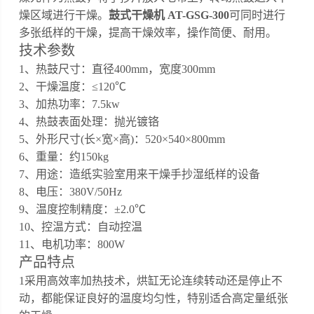
燥区域进行干燥。
鼓式干燥机 AT-GSG-300
可同时进行
多张纸样的干燥，提高干燥效率，操作简便、耐用。
技术参数
1、热鼓尺寸：直径
400
mm，宽度
30
0mm
2、干燥温度：≤120℃
3
、加热功率：
7.5
kw
4
、
热鼓表面处理：抛光镀铬
5
、外形尺寸
(长×宽×高)：
520
×
540
×
800
mm
6
、重量：约
1
5
0kg
7、用途：
造纸实验室用来干燥手抄湿纸样的设备
8、
电压：
380V/50Hz
9、
温度控制精度：
±2.0℃
10、
控温方式：自动控温
11、
电机功率：
800
W
产品特点
1采用高效率加热技术，烘缸无论连续转动还是停止不
动，都能保证良好的温度均匀性，特别适合高定量纸张