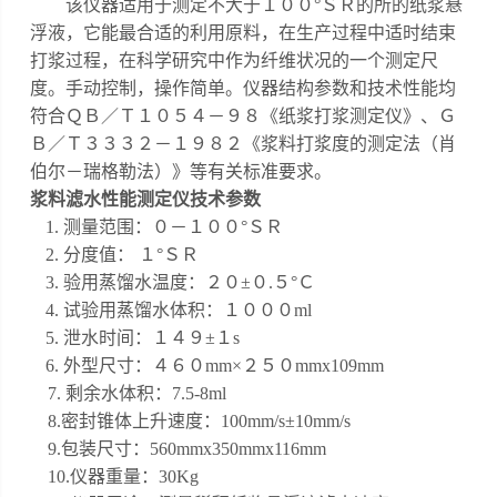
该仪器适用于测定不大于１００
°ＳＲ的所的纸浆悬
浮液，它能最合适的利用原料，在生产过程中适时结束
打浆过程，在科学研究中作为纤维状况的一个测定尺
度。手动控制，操作简单。仪器结构参数和技术性能均
符合ＱＢ／Ｔ１０５４－９８《纸浆打浆测定仪》、Ｇ
Ｂ／Ｔ３３３２－１９８２《浆料打浆度的测定法（肖
伯尔－瑞格勒法）》等有关标准要求。
浆料滤水性能测定仪
技术参数
1. 测量范围：０－１００°ＳＲ
2. 分度值： １°ＳＲ
3. 验用蒸馏水温度：２０±０.５°Ｃ
4. 试验用蒸馏水体积：１０００ml
5. 泄水时间：１４９±１s
6. 外型尺寸：４６０mm×２５０mm
x109mm
7. 剩余水体积：7.5-8ml
8.密封锥体上升速度：100mm/s±10mm/s
9.包装尺寸：560mmx350mmx116mm
10.仪器重量：30Kg