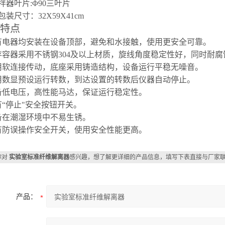
搅拌器叶片:Φ90三叶片
外包装尺寸：32X59X41cm
特点
所有电器均安装在设备顶部，避免和水接触，使用更安全
可靠。
储存容器采用不锈钢304及以上材质，旋线角度稳定性好，同时耐
采用软连接传动，底座采用铸造结构，设备运行平稳无噪音。
用
数显预设运行转数，到达设置的转数后仪器自动停止
。
备低电压，高性能马达，保证运行稳定性
。
有
“停止"安全按钮开
关。
备在潮湿环境中不易生锈。
有防误操作安全开关，使用安全性能更高。
你对
实验室标准纤维解离器
感兴趣，想了解更详细的产品信息，填写下表直接与厂家
产品：