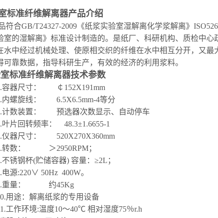
室标准纤维解离器
产品介绍
品
符合
GB/T24327-2009《纸浆实验室湿解离
化学浆解离》
ISO5
验室的湿解离》标准设计制造的。是纸厂、科研机构、质检中心
在水中经过机械处理、使原相交织的纤维在水中相互分开，又最
得可靠数据，指导科研生产，有效的经济的利用浆料。
验室标准纤维解离器
技术参数
.
容器尺寸：
￠
152X191mm
.
内螺旋线：
6.5X6.5mm-4等分
.
计数装置：
预选器次数显示、自动停车
.
叶片回转频率：
48.3±1.6655-1
5.仪器
尺寸：
520X270X360mm
.转数：
＞
2950RPM；
.不锈钢杯(贮储容器) 容量：≥2L；
.
电源
:220∨ 50Hz 400W
。
.
重量：
约
45Kg
10.用途：解离纸浆的专用设备
11.工作环境:温度10～40℃ 相对湿度75％r.h