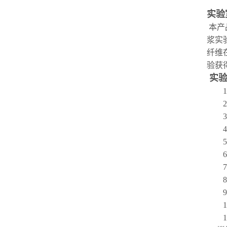
实验
本产
浆实
纤维
验获
实
1
2
3
4
6
7
8
9