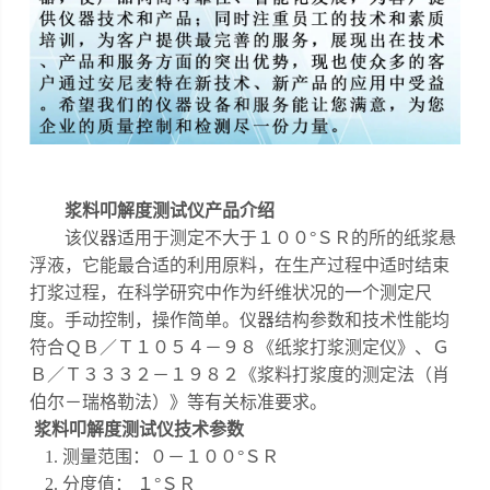
浆料叩解度测试仪
产品介绍
该仪器适用于测定不大于１００
°ＳＲ的所的纸浆悬
浮液，它能最合适的利用原料，在生产过程中适时结束
打浆过程，在科学研究中作为纤维状况的一个测定尺
度。手动控制，操作简单。仪器结构参数和技术性能均
符合ＱＢ／Ｔ１０５４－９８《纸浆打浆测定仪》、Ｇ
Ｂ／Ｔ３３３２－１９８２《浆料打浆度的测定法（肖
伯尔－瑞格勒法）》等有关标准要求。
浆料叩解度测试仪
技术参数
1. 测量范围：０－１００°ＳＲ
2. 分度值： １°ＳＲ