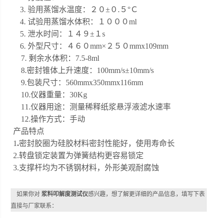
3. 验用蒸馏水温度：２０±０.５°Ｃ
4. 试验用蒸馏水体积：１０００ml
5. 泄水时间：１４９±１s
6. 外型尺寸：４６０mm×２５０mm
x109mm
7. 剩余水体积：7.5-8ml
8.密封锥体上升速度：100mm/s±10mm/s
9.包装尺寸：560mmx350mmx116mm
10.仪器重量：30Kg
11.仪器用途：测量稀释纸浆悬浮液滤水速率
12.操作方式：手动
产品特点
1
.
密封胶圈为硅胶材料密封性能好，使用寿命长
2.转盘锁定装置为弹簧结构更容易锁定
3.支撑杆均为不锈钢材料，外形美观耐腐蚀
如果你对
浆料叩解度测试仪
感兴趣，想了解更详细的产品信息，填写下表
直接与厂家联系：