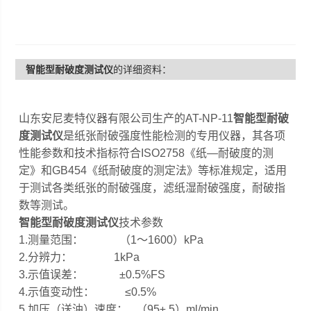
智能型耐破度测试仪
的详细资料：
山东安尼麦特仪器有限公司生产的AT-NP-11
智能型耐破
度测试仪
是纸张耐破强度性能检测的专用仪器，其各项
性能参数和技术指标符合ISO2758《纸—耐破度的测
定》和GB454《纸耐破度的测定法》等标准规定，适用
于测试各类纸张的耐破强度，滤纸湿耐破强度，耐破指
数等测试。
智能型耐破度测试仪
技术参数
1.测量范围： （1～1600）kPa
2.分辨力： 1kPa
3.示值误差： ±0.5%FS
4.示值变动性： ≤0.5%
5.加压（送油）速度： （95± 5）ml/min