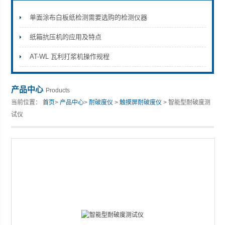
单面涂布白板纸检测需要选购的检测仪器
纸箱抗压机的应用及特点
山东安尼麦特仪器有限公司
AT-WL 瓦利打浆机操作规程
产品中心
Products
当前位置：
首页
>
产品中心
>
耐破度仪
>
触摸屏耐破度仪
> 智能型耐破度测
试仪