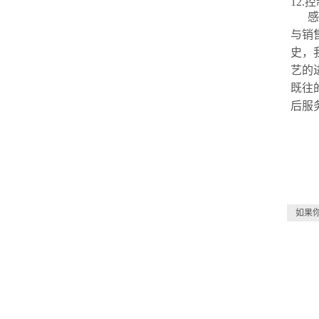
12.
感
与销
史，
艺的
既往
后服
如果