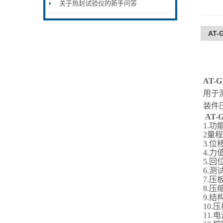
关于热封试验仪的新手问答
AT
AT-
用于
装件
AT
1.
2量程
3.位
4.力
5.
6.测
7.压
8.压缩
9.
10
11.电