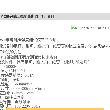
-GY-2纸碗耐压强度测试仪
的详细资料：
GY-2纸碗耐压强度测试仪
产品介绍
测试各种纸杯，纸碗，纸护角，纸管等的抗压强度。依据标准
GB
压力试验方法。
-GY-2纸碗耐压强度测试仪
技术参数
功能及附件：具有纸碗、纸抗角、纸管、测试功能及附件
：≤5000N
移显示精度：0.1mm
值传感器精度：0.01N
回位速度：全速
试速度：1-60mm/min
板尺寸：300×300mm ±5mm
空间: 350mm ±5mm
结构：四柱式固定
.压板导向：直线轴承
源电压：150-220V 50Hz