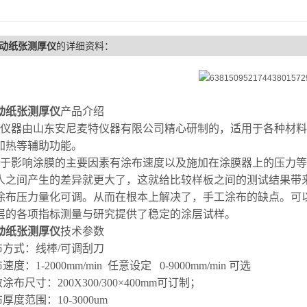
动纸张测厚仪
的详细资料：
动纸张测厚仪
产品介绍
仪器
由山东安尼麦特仪器有限公司精心研制的，
适用于各种材料
加热等辅助功能
。
于影响涂膜的主要因素有涂布速度以及施加在涂膜器上的压力等
人之间产生的差异就更大了，这就给比较样板之间的测试结果带
涂布压力量化可调。从而在根本上解决了，手工涂布的缺点。可
层的各项指标测量与研究提供了稳定的涂层试样。
动纸张测厚仪
技术参数
布方式：线棒/可调刮刀
布速度：1-200
0
mm/min 任意设定
0-9000mm/min 可选
效涂布尺寸：
200X300/
300×400mm
可订制
；
布厚度范围：
10
-
3000um