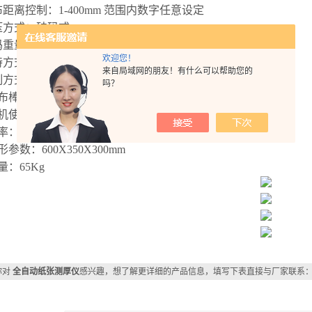
布距离控制：1-
4
00mm 范围内数字任意设定
加压方式：砝码式
码重量： 4X250g
欢迎您！
加持方式：机械夹子
来自局域网的朋友！有什么可以帮助您的
控制方式：触摸屏
吗？
涂布棒规格：
1.5
-200微米之间任意选配 （任意选配1根）
机使用电源：220V/50Hz
功率：550W
外形参数：600X350X300mm
重量：65Kg
你对
全自动纸张测厚仪
感兴趣，想了解更详细的产品信息，填写下表直接与厂家联系