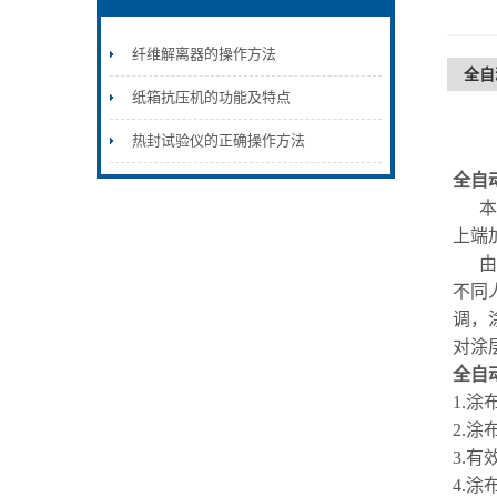
纤维解离器的操作方法
全自
纸箱抗压机的功能及特点
热封试验仪的正确操作方法
全自
本
上端
由
不同
调，
对涂
全自
1
.涂
2
.涂
3
.
有
4
.涂