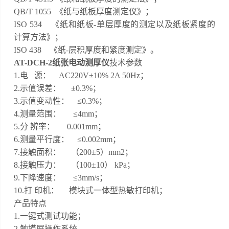
QB/T 1055 《纸与纸板厚度测定仪》；
ISO 534 《纸和纸板-单层厚度的测定以及纸板紧度的
计算方法》；
ISO 438 《纸-层积厚度和紧度测定》。
AT-DCH-2纸张电动测厚仪
技术参数
1.电 源： AC220V±10% 2A 50Hz；
2.示值误差： ±0.3%；
3.示值变动性： ≤0.3%；
4.测量范围： ≤4mm；
5.分 辨率： 0.001mm；
6.测量平行度： ≤0.002mm；
7.接触面积： （200±5）mm2；
8.接触压力： （100±10） kPa；
9.下降速度： ≤3mm/s；
10.打 印机： 模块式一体型热敏打印机；
产品特点
1.一键式测试功能；
2.触摸屏操作系统