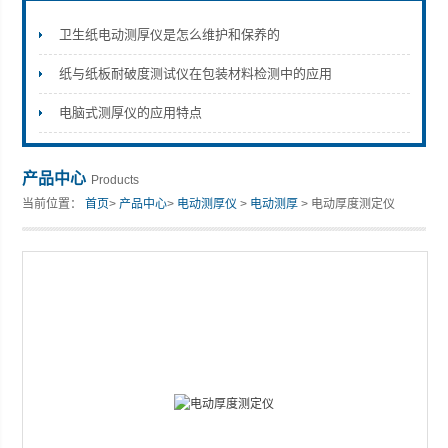
卫生纸电动测厚仪是怎么维护和保养的
纸与纸板耐破度测试仪在包装材料检测中的应用
山东安尼麦特仪器有限公司
电脑式测厚仪的应用特点
产品中心
Products
当前位置：
首页
>
产品中心
>
电动测厚仪
>
电动测厚
> 电动厚度测定仪