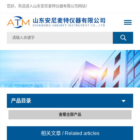
您好，欢迎进入山东安尼麦特仪器有限公司网站！
产品目录
查看全部产品
相关文章
/ Related articles