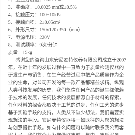
3、准确度：±0.0025 mm或±0.5%
4、接触压力：100±10kPa
5、接触面积：2±0.05cm²
6、外形尺寸：150x120x350（mm）
7、
电源电压：
220V
8
、
测试频率：
9次/分钟
质量：
15kg
感谢您的咨询山东安尼麦特仪器有限公司成立于
2007
年，在近十年的发展过程中一直致力于质量检测仪器的
研发生产与销售，在生产经营过程中把产品质量作为企
业的生命，对公司开发的每一款产品都精益求精。
纵观
人类科技发展的历史，我们坚信任何产品的诞生都依赖
于技术的发展，任何技术的发展都源自于材料的探索，
任何材料的探索都取决于工艺的进步，任何工艺的进步
基于实验手段的支持，人类从不缺少想法，我们需要实
现想法的手段。安尼麦特仪器将一如既往的为您的想法
与创意提供手段。
如有什么问题可以随时联系我公司客