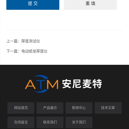
上一篇：
厚度测试仪
下一篇：
电动纸张厚度仪
网站首页
产品展示
新闻中心
技术文章
在线留言
联系我们
关于我们