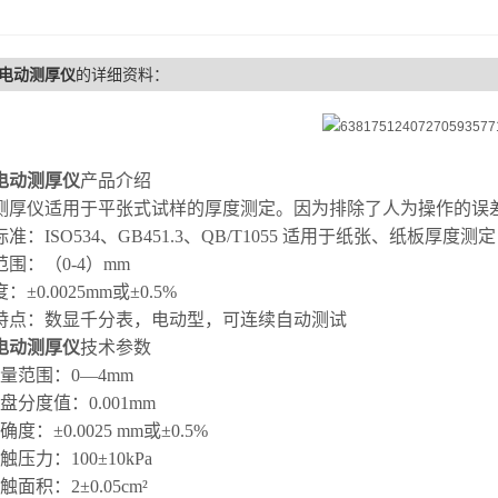
电动测厚仪
的详细资料：
电动测厚仪
产品介绍
测厚仪适用于平张式
试
样的厚度测定。
因为排除了人为操作的误
标准：
ISO534、GB451.3、QB/T1055 适用于纸张、纸板厚度测定
范围：（
0-4）mm
度：
±0.0025mm或±0.5%
特点：数显千分表，电动型，可连续自动测试
电动测厚仪
技术参数
量范围：0—4mm
盘分度值：0.001mm
确度：±0.0025 mm或±0.5%
触压力：100±10kPa
触面积：2±0.05cm²