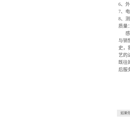
6、外
7、
电
8
、
测
质量
感
与销
史，
艺的
既往
后服
如果