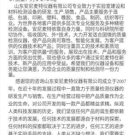
山东
安尼麦特仪器有限公司专业致力于实验室建设和
材料检测设备的研发
. 生产.销售，产品主要服务于造
纸、包装、印刷、塑料、橡胶、食品、制药、纺织等行
业。
为世界各地客户提供多层次专业化服务及
多种精密
检测设备。
安尼麦特依靠自身力量，同时与科研院所密
切协作，吸收国内、外*技术，大力开发适合国情的质量
检测仪器，使产品向高可靠性、智能化发展，为客户提
供的仪器技术和产品；同时注重员工的技术和素质培
训，为客户提供最*的服务，展现出在技术、产品和服务
方面的突出优势，现也使众多的客户通过安尼麦特在新
技术、新产品的应用中受益。希望我们的仪器设备和服
务能让您满意，为您企业的质量控制和检测尽一份力
量。
感谢您的咨询山东安尼麦特仪器有限公司成立于
2007
年，在近十年的发展过程中一直致力于质量检测仪器的
研发生产与销售，在生产经营过程中把产品质量作为企
业的生命，对公司开发的每一款产品都精益求精。
纵观
人类科技发展的历史，我们坚信任何产品的诞生都依赖
于技术的发展，任何技术的发展都源自于材料的探索，
任何材料的探索都取决于工艺的进步，任何工艺的进步
基于实验手段的支持，人类从不缺少想法，我们需要实