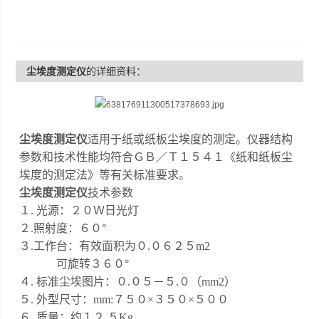
尘埃度测定仪
的详细资料：
尘埃度测定仪
适用于纸或纸板尘埃度的测定。仪器结构
参数和技术性能均符合ＧＢ／Ｔ１５４１《纸和纸板尘
埃度的测定法》等有关标准要求。
尘埃度测定仪
技术参数
１
.
光源：２０Ｗ日光灯
２
.
照射度：６０
°
３
.
工作台：有效面积为０
.０６２５m2
可旋转３６０
°
４
.
标准尘埃图片：０
.０５－５.０（mm2）
５
.
外型尺寸：
mm:７５０×３５０×５００
６
.
质量：约１２
.５Kg