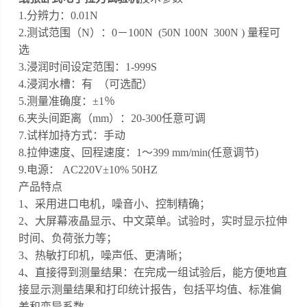
1.
分辨力：
0.01N
2.
测试范围（
N）：0－
10
0
N (50N 100N 300N ) 量程可
选
3.浸润时间设定范围：1-999S
4.浸润水槽：有 （可选配）
5.
测量准确度：
±1％
6.
夹头间距离（
mm）：
20-300任意可调
7.试样加持方式：手动
8.
拉伸速度、回程速度：
1～399 mm/min(
任意调节
)
9.
电源：
AC220V±10% 50HZ
产品特点
1、采用进口电机，噪音小、控制精确；
2、大屏幕液晶显示、中文菜单。试验时，实时显示拉伸
时间、负荷张力等；
3、热敏打印机，噪声低、更清晰；
4、直接得到测量结果：在完成一组试验后，能方便地直
接显示测量结果和打印统计报告，包括平均值、标准偏
差和变异系数。