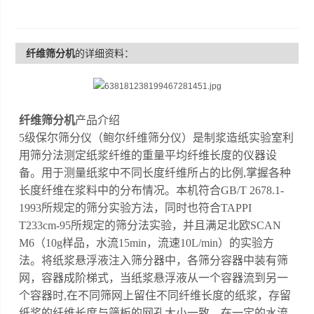
纤维筛分机
的详细资料：
纤维筛分机
产品介绍
5级保尔筛分仪（鲍尔纤维筛分仪）是制浆造纸实验室利
用筛分法测定纸浆纤维的重量平均纤维长度的仪器设
备。用于测量纸浆中不同长度纤维所占的比例,掌握各种
长度纤维在浆料中的分布情况。本机符合GB/T 2678.1-
1993所规定的筛分实验方法，同时也符合TAPPI
T233cm-95所规定的筛分法实验，并且满足北欧SCAN
M6（10g样品，水流15min，流速10L/min）的实验方
法。将纸浆悬浮液注入筛分器中，各筛分容器中装有筛
网，容器成阶梯式，当纸浆悬浮液从一个容器流到另一
个容器时,在不同筛网上留住不同纤维长度的纸浆，存留
纸浆的纤维长度与筛板的网孔大小一致。在一定的水流