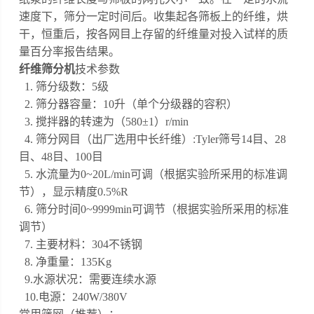
速度下，筛分一定时间后。收集起各筛板上的纤维，烘
干，恒重后，按各网目上存留的纤维量对投入试样的质
量百分率报告结果。
纤维筛分机
技术参数
1. 筛分级数：5级
2. 筛分器容量：10升（单个分级器的容积）
3. 搅拌器的转速为（580±1）r/min
4. 筛分网目（出厂选用中长纤维）:Tyler筛号14目、28
目、48目、100目
5. 水流量为0~20L/min可调（根据实验所采用的标准调
节），显示精度0.5%R
6. 筛分时间0~9999min可调节（根据实验所采用的标准
调节）
7. 主要材料：304不锈钢
8. 净重量：135Kg
9.水源状况：需要连续水源
10.电源：240W/380V