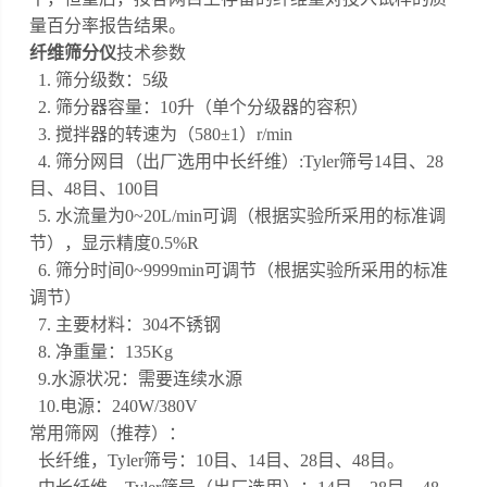
量百分率报告结果。
纤维筛分仪
技术参数
1. 筛分级数：5级
2. 筛分器容量：10升（单个分级器的容积）
3. 搅拌器的转速为（580±1）r/min
4. 筛分网目（出厂选用中长纤维）:Tyler筛号14目、28
目、48目、100目
5. 水流量为0~20L/min可调（根据实验所采用的标准调
节），显示精度0.5%R
6. 筛分时间0~9999min可调节（根据实验所采用的标准
调节）
7. 主要材料：304不锈钢
8. 净重量：135Kg
9.水源状况：需要连续水源
10.电源：240W/380V
常用筛网（推荐）：
长纤维，
Tyler筛号：10目、14目、28目、48目。