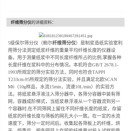
纤维筛分仪
的详细资料：
5级保尔筛分仪（鲍尔
纤维筛分仪
）是制浆造纸实验室利
用筛分法测定纸浆纤维的重量平均纤维长度的仪器设
备。用于测量纸浆中不同长度纤维所占的比例,掌握各种
长度纤维在浆料中的分布情况。本机符合GB/T 2678.1-
1993所规定的筛分实验方法，同时也符合TAPPI
T233cm-95所规定的筛分法实验，并且满足北欧SCAN
M6（10g样品，水流15min，流速10L/min）的实验方
法。将纸浆悬浮液注入筛分器中，各筛分容器中装有筛
网，容器成阶梯式，当纸浆悬浮液从一个容器流到另一
个容器时,在不同筛网上留住不同纤维长度的纸浆，存留
纸浆的纤维长度与筛板的网孔大小一致。在一定的水流
速度下，筛分一定时间后。收集起各筛板上的纤维，烘
干，恒重后，按各网目上存留的纤维量对投入试样的质