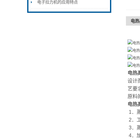
电子拉力机的应用特点
电热
电热
设计
艺要
原料
电热
1．
2．工
3．
4．加