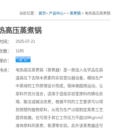
当前位置：
首页
>
产品中心
> >
蒸煮锅
> 电热高压蒸煮锅
热高压蒸煮锅
时间：
2025-07-21
次数：
1185
报价：
特点：
电热高压蒸煮锅（蒸煮器）是一款加入化学品在高
温高压下去除木质素的实验室仪器设备，模拟生产
中蒸球的工作原理设计而成，锅体做圆周运动，让
浆料作充分混合，适用于造纸实验室原料的磺化处
理、酸法或碱法烝煮，根据不同的工艺要求可以得
到预想的植物浆料，从而为生产过程制定蒸煮工艺
提供依据。也可用于其它工作压力不超过8Kg/cm2
液体原料的蒸煮、氧漂等实验。此外该蒸煮器还可
用于为实验室其他设备提供热蒸汽。