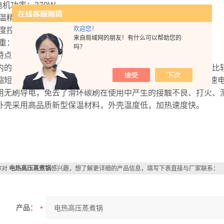
电机功率：370W
测温精度：±0.1°C
欢迎您！
温度控制精度：±3°C
来自局域网的朋友！有什么可以帮助您的
净重：340Kg。
吗？
特点
内的原料和药液可利用锅体回转充分混合，药液的浓度、温度比
缩短了蒸煮时间。锅体采用304不锈钢精工制造，耐腐蚀。减速
用无刷导电，免去了滑环碳刷在使用中产生的接触不良、打火、
外壳采用高品质新型保温材料，外壳温度低，加热速度快。
你对
电热高压蒸煮锅
感兴趣，想了解更详细的产品信息，填写下表直接与厂家联系：
产品：