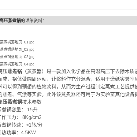
高压蒸煮锅
的详细资料：
高压蒸煮锅
（蒸煮器）是一款加入化学品在高温高压下去除木质
而成，锅体做圆周运动，让浆料作充分混合，适用于造纸实验室
求可以得到预想的植物浆料，从而为生产过程制定蒸煮工艺提供依据
的蒸煮、氧漂等实验。此外该蒸煮器还可用于为实验室其他设备
高压蒸煮锅
技术参数
蒸煮锅容量： 15升
作压力： 8Kg/cm2
蒸煮锅转速：≈1转/分
热功率：4.5KW