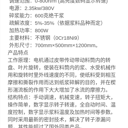
调速范围：0-800n/m (高亮度数码显示转速)
电源：2.35kw/380V
碎浆能力：600克绝干浆
疏解浓度：5%-35%（依据浆料品种而定）
加热功率：800W
主要材料：不锈钢（0Cr18Ni9）
外形尺寸：700mm×500mm×1200mm。
产品特点
工作原理：电机通过皮带传动带动料筒内的转
盘、叶片旋转，使装在料筒内的浆、水受机械作
用和旋转时里外线速度的不同，使纸料受到相互
摩擦和撕裂作用而达到纸浆碎解的目的，并在楔
形湍流板的作用下大大增加了水流的摩擦力。
结构特点：手动调速，机械变速，转子扭矩大，
操作简单，数字显示转子转速，全自动时间、温
度控制，数字显示浆料温度及加热时间等参数。
同时采用最新的密封技术，解决了转子渗漏问
题，其性能超过了国外同类产品。