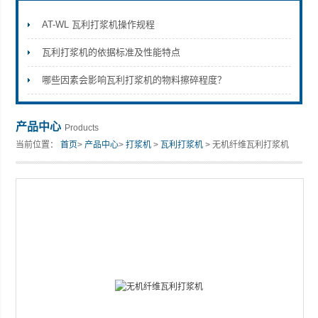
AT-WL 瓦利打浆机操作规程
瓦利打浆机的依据标准及性能特点
山东安尼麦特仪器有限公司
哪些因素会影响瓦利打浆机的物料擦碎程度？
产品中心
Products
当前位置：
首页
>
产品中心
>
打浆机
>
瓦利打浆机
> 无机纤维瓦利打浆机