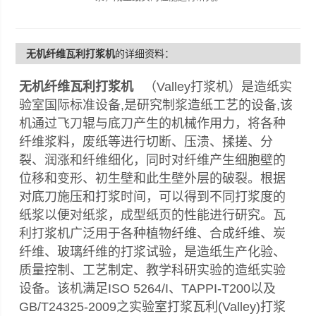
无机纤维瓦利打浆机
的详细资料：
无机纤维瓦利打浆机
（Valley打浆机）是造纸实
验室国际标准设备,是研究制浆造纸工艺的设备,该
机通过飞刀辊与底刀产生的机械作用力，将各种
纤维浆料，废纸等进行切断、压溃、揉搓、分
裂、润涨和纤维细化，同时对纤维产生细胞壁的
位移和变形、初生壁和此生壁外层的破裂。根据
对底刀施压和打浆时间，可以得到不同打浆度的
纸浆以便对纸浆，成型纸页的性能进行研究。瓦
利打浆机广泛用于各种植物纤维、合成纤维、炭
纤维、玻璃纤维的打浆试验，是造纸生产化验、
质量控制、工艺制定、教学科研实验的造纸实验
设备。该机满足ISO 5264/I、TAPPI-T200以及
GB/T24325-2009之实验室打浆瓦利(Valley)打浆