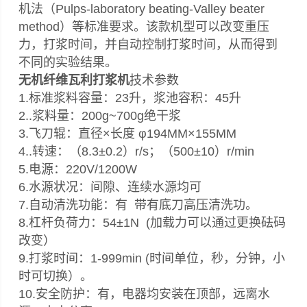
机法（Pulps-laboratory beating-Valley beater
method）等标准要求。该款机型可以改变重压
力，打浆时间，并自动控制打浆时间，从而得到
不同的实验结果。
无机纤维瓦利打浆机
技术参数
1.标准浆料容量：23升，浆池容积：45升
2..浆料量：200g~700g绝干浆
3.飞刀辊：直径×长度 φ194MM×155MM
4..转速：（8.3±0.2）r/s；（500±10）r/min
5.电源：220V/1200W
6.水源状况：间隙、连续水源均可
7.自动清洗功能：有 带有底刀高压清洗功。
8.杠杆负荷力：54±1N (加载力可以通过更换砝码
改变）
9.打浆时间：1-999min (时间单位，秒，分钟，小
时可切换）。
10.安全防护：有，电器均安装在顶部，远离水