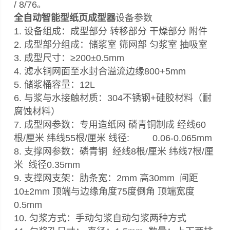
/ 8/76。
全自动智能型纸页成型器
设备参数
1. 设备组成：成型部分 转移部分 干燥部分 附件
2. 成型部分组成：储浆室 筛网部 匀浆室 抽吸室
3. 成型尺寸：≥200±0.5mm
4. 滤水铜网面至水封合溢流边缘800+5mm
5. 储浆桶容量：12L
6. 与浆与水接触材质：304不锈钢+硅胶材料（耐
腐蚀材料）
7. 成型网参数：专用造纸网 磷青铜制成 经线60
根/厘米 纬线55根/厘米 线径: 0.06-0.065mm
8. 支撑网参数：磷青铜 经线8根/厘米 纬线7根/厘
米 线径0.35mm
9. 支撑网支架：肋条宽：2mm 高30mm 间距
10±2mm 顶端与边缘角度75度倒角 顶端宽度
0.5mm
10. 匀浆方式：手动匀浆自动匀浆两种方式