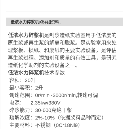
低浓水力碎浆机
的详细资料：
低浓水力碎浆机
是制浆造纸实验室用于低浓度的
原生浆或再生浆的解离和脱浆。是实验室用来处
理浆板、损纸、和废纸的主要实验设备，是评估
再生浆过程、添加剂和质量的有效工具，是研究
造纸化学助剂的实验设备之一。
低浓水力碎浆机
技术参数
容积：20升
最小容积：2升
调速范围：0r/min~3000r/min,转速可调
电源： 2.35kw/380V
碎浆能力：30-600克绝干浆
疏解浓度：2%-10%（依据浆料品种而定）
主要材料：不锈钢（0Cr18Ni9）