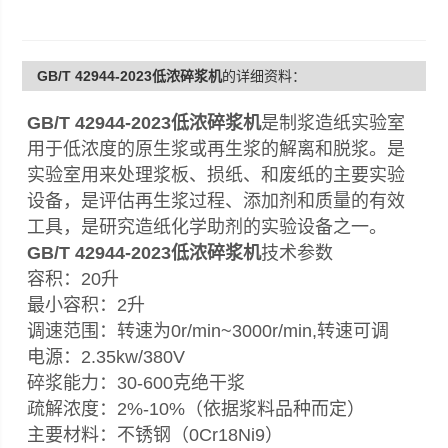
GB/T 42944-2023低浓碎浆机
的详细资料：
GB/T 42944-2023低浓碎浆机
是制浆造纸实验室
用于低浓度的原生浆或再生浆的解离和脱浆。是
实验室用来处理浆板、损纸、和废纸的主要实验
设备，是评估再生浆过程、添加剂和质量的有效
工具，是研究造纸化学助剂的实验设备之一。
GB/T 42944-2023低浓碎浆机
技术参数
容积：20升
最小容积：2升
调速范围：转速为0r/min~3000r/min,转速可调
电源：2.35kw/380V
碎浆能力：30-600克绝干浆
疏解浓度：2%-10%（依据浆料品种而定）
主要材料：不锈钢（0Cr18Ni9）