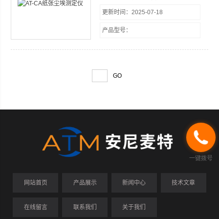
能均符合ＧＢ／Ｔ１５４１《纸和纸板
更新时间：2025-07-18
尘埃度的测定法》等有关标准要求。
１、 光源：２０Ｗ日光灯 ２、 照射
产品型号：
度：６０° ３、 工作台：有效面积为
０.０６２５m2 可旋转３６０° ４、 标
准尘埃图片：０.０５－５.０（mm2）
５、 外型
一键拨号
网站首页
产品展示
新闻中心
技术文章
在线留言
联系我们
关于我们