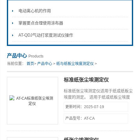
电动离心机的作用
掌握要点合理使用涂布器
山东安尼麦特仪器有限公司
AT-QDJ气动打浆度测试仪操作
产品中心
Products
当前位置：
首页
>
产品中心
>
纸与纸板尘埃度测定仪
>
标准纸张尘埃测定仪
标准纸张尘埃测定仪适用于纸或纸板尘
埃度的测定。 适用于纸或纸板尘埃度
的测定。仪器结构参数和技术性能均符
更新时间：2025-07-19
合ＧＢ／Ｔ１５４１《纸和纸板尘埃度
的测定法》等有关标准要求。
产品型号：AT-CA