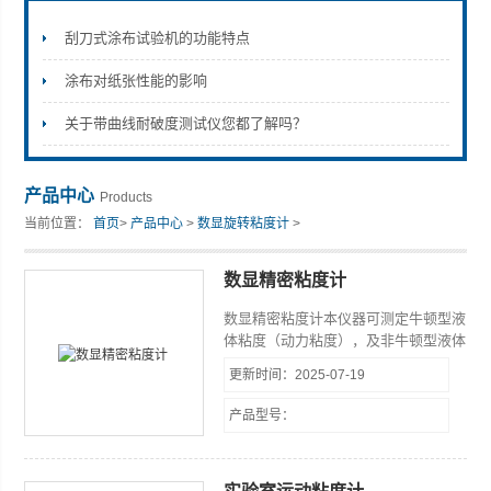
刮刀式涂布试验机的功能特点
涂布对纸张性能的影响
山东安尼麦特仪器有限公司
关于带曲线耐破度测试仪您都了解吗？
产品中心
Products
当前位置：
首页
>
产品中心
>
数显旋转粘度计
>
数显精密粘度计
数显精密粘度计本仪器可测定牛顿型液
体粘度（动力粘度），及非牛顿型液体
的相对粘度。本仪器采用进口元器件测
更新时间：2025-07-19
量精度高，稳定性好。广泛应用于油
脂、油漆、食品、药物、胶粘剂、化妆
产品型号：
品等行业和科研单位。