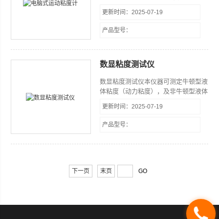
机的形式，控制开关采用轻触键形式，
更新时间：2025-07-19
设计新颖，结构紧凑，美观大方 2、采
用智能液晶显示温控仪，控温迅速，响
产品型号：
应快，超调小，控温精度达±0.1℃，
±0.01℃。 3、采用硬质玻璃缸和电动
搅拌装置，试样观察清晰，浴缸内的温
数显粘度测试仪
度均匀。 本仪器的大特点是：全喷塑
处理，经久耐用；超薄型液晶屏温控
数显粘度测试仪​本仪器可测定牛顿型液
仪，新颖*；小型台式结构，美观大
体粘度（动力粘度），及非牛顿型液体
方；品氏
的相对粘度。本仪器采用进口元器件测
更新时间：2025-07-19
量精度高，稳定性好。广泛应用于油
脂、油漆、食品、药物、胶粘剂、化妆
产品型号：
品等行业和科研单位。
下一页
末页