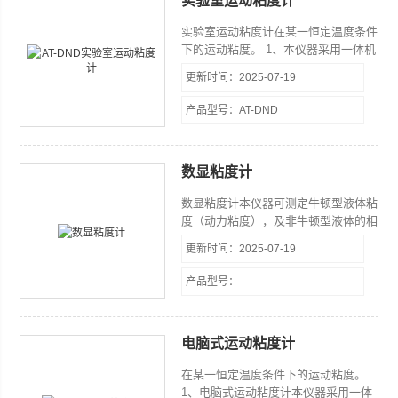
实验室运动粘度计
实验室运动粘度计​在某一恒定温度条件
下的运动粘度。 1、本仪器采用一体机
的形式，控制开关采用轻触键形式，设
更新时间：2025-07-19
计新颖，结构紧凑，美观大方。 2、采
用智能液晶显示温控仪，控温迅速，响
产品型号：AT-DND
应快，超调小，控温精度达±0.1℃，
±0.01℃。 3、采用硬质玻璃缸和电动
搅拌装置，试样观察清晰，浴缸内的温
数显粘度计
度均匀。 本仪器的大特点是：全喷塑
处理，经久耐用；超薄型液晶屏温控
数显粘度计本仪器可测定牛顿型液体粘
仪，新颖*；小型台式结构，美观大
度（动力粘度），及非牛顿型液体的相
方；
对粘度。本仪器采用进口元器件测量精
更新时间：2025-07-19
度高，稳定性好。广泛应用于油脂、油
漆、食品、药物、胶粘剂、化妆品等行
产品型号：
业和科研单位。
电脑式运动粘度计
在某一恒定温度条件下的运动粘度。
1、电脑式运动粘度计本仪器采用一体