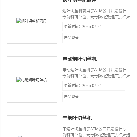
烟叶切丝机商用
高、操作方便、切丝均匀使用安全性高
等特点。
烟叶切丝机商用是ATM公司开发设计
专为科研单位、大专院校及烟厂进行对
烟叶物理特性和化学特性进行检验、评
更新时间：2025-07-21
价时，用于烟叶切丝的实验室专用设
备，主要用于从事烟叶调拨、配方开
产品型号：
发、卷烟工艺等而设计的小型取样切丝
设备。该设备具有体积小、造型新颖美
观、结构设计合理、噪音小、产量高、
电动烟叶切丝机
操作方便、切丝均匀使用安全性高等特
点。
电动烟叶切丝机是ATM公司开发设计
专为科研单位、大专院校及烟厂进行对
烟叶物理特性和化学特性进行检验、评
更新时间：2025-07-21
价时，用于烟叶切丝的实验室专用设
备，主要用于从事烟叶调拨、配方开
产品型号：
发、卷烟工艺等而设计的小型取样切丝
设备。该设备具有体积小、造型新颖美
观、结构设计合理、噪音小、产量高、
干烟叶切丝机
操作方便、切丝均匀使用安全性高等特
点。
干烟叶切丝机是ATM公司开发设计专
为科研单位、大专院校及烟厂进行对烟