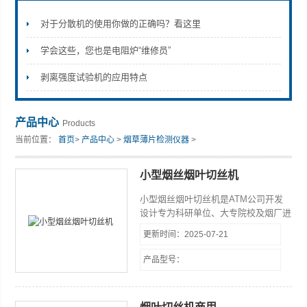
对于分散机的使用你做的正确吗？看这里
学会这些，您也是电阻炉“维修员”
山东安尼麦特仪器有限公司
剥离强度试验机的应用特点
产品中心
Products
当前位置：
首页
>
产品中心
>
烟草薄片检测仪器
>
小型烟丝烟叶切丝机
小型烟丝烟叶切丝机是ATM公司开发
设计专为科研单位、大专院校及烟厂进
行对烟叶物理特性和化学特性进行检
更新时间：2025-07-21
验、评价时，用于烟叶切丝的实验室专
用设备，主要用于从事烟叶调拨、配方
产品型号：
开发、卷烟工艺等而设计的小型取样切
丝设备。该设备具有体积小、造型新颖
美观、结构设计合理、噪音小、产量