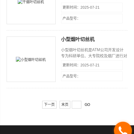
叶物理特性和化学特性进行检验、评价
更新时间：2025-07-21
时，用于烟叶切丝的实验室专用设备，
主要用于从事烟叶调拨、配方开发、卷
产品型号：
烟工艺等而设计的小型取样切丝设备。
该设备具有体积小、造型新颖美观、结
构设计合理、噪音小、产量高、操作方
小型烟叶切丝机
便、切丝均匀使用安全性高等特点。
小型烟叶切丝机是ATM公司开发设计
专为科研单位、大专院校及烟厂进行对
烟叶物理特性和化学特性进行检验、评
更新时间：2025-07-21
价时，用于烟叶切丝的实验室专用设
备，主要用于从事烟叶调拨、配方开
产品型号：
发、卷烟工艺等而设计的小型取样切丝
设备。该设备具有体积小、造型新颖美
观、结构设计合理、噪音小、产量高、
操作方便、切丝均匀使用安全性高等特
点。
下一页
末页