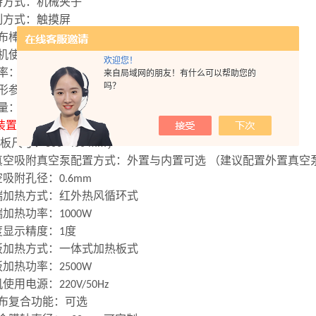
持方式：机械夹子
制方式：触摸屏
布棒规格：
微米之间任意选配 （任意选配
根）
1.5
-200
1
机使用电源：
220V/50Hz
欢迎您！
率：
550W
来自局域网的朋友！有什么可以帮助您的
吗？
形参数：
600X350X300mm
量：
65Kg
装置参数
板尺寸：
×
；
300
400 mm
真空吸附
真空泵配置方式：外置与内置可选 （建议配置外置真空
空吸附孔径：
0.6mm
端加热方式：红外热风循环式
端加热功率：
1000W
度显示精度：
度
1
板加热方式：一体式加热板式
板加热功率：
2500W
机使用电源：
220V/50Hz
布复合功能：可选