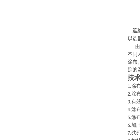
连
以选
由
不同
涂布
确的
技
涂
1
.
涂
2
.
有
3
.
涂
4
.
涂
5
.
加
6.
砝
7
.