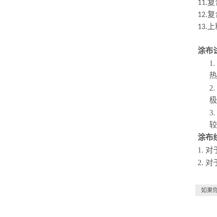
复
11.
复
12.
上
13.
涂布
1.
热
2.
极
3.
较
涂布
1.
对
2.
对
如果