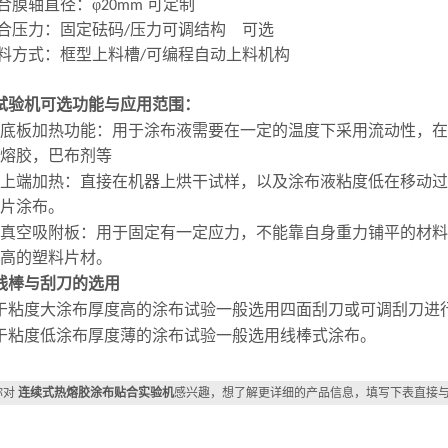
合膜轴直径：φ
可定制
20mm
合压力：固定砝码
压力可调结构 可选
/
料方式：框型上料槽
可编程自动上料机构
/
试验机可选功能与
应用
范围：
底板加热功能：用于涂布液需要在一定的温度下采用流动性，在
熔胶，巴布剂等
上端加热：直接在机器上烘干试样，以及涂布液粘度低在移动过
片涂布。
真空吸附板：用于固定有一定应力，不能靠自身重力铺平的材料
高的塑料片材
。
线棒与刮刀的选用
于粘度大涂布厚度高的涂布试验一般选用四面刮刀或可调刮刀进
于粘度低涂布厚度薄的涂布试验一般选用线棒式涂布。
你对
连续式热熔胶涂布贴合实验机
感兴趣，想了解更详细的产品信息，填写下表直接