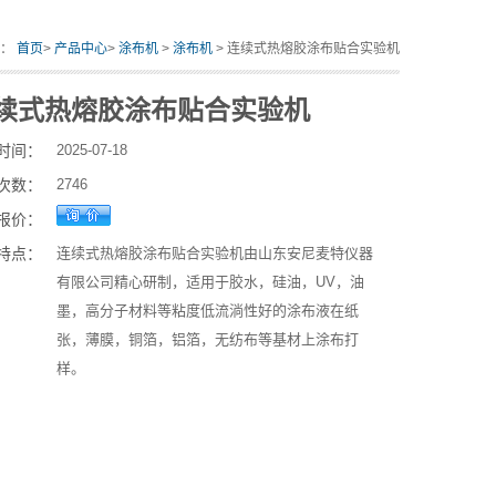
置：
首页
>
产品中心
>
涂布机
>
涂布机
> 连续式热熔胶涂布贴合实验机
续式热熔胶涂布贴合实验机
时间：
2025-07-18
次数：
2746
报价：
特点：
连续式热熔胶涂布贴合实验机由山东安尼麦特仪器
有限公司精心研制，适用于胶水，硅油，UV，油
墨，高分子材料等粘度低流淌性好的涂布液在纸
张，薄膜，铜箔，铝箔，无纺布等基材上涂布打
样。