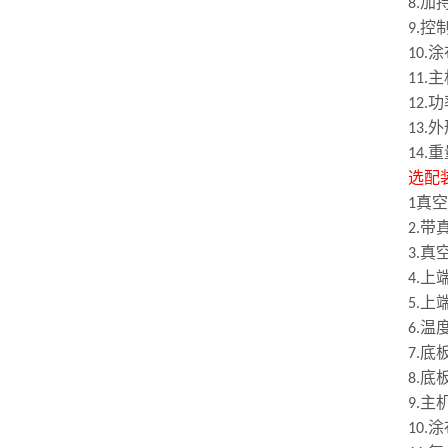
加
8.
控
9.
涂
10
.
主
1
1
.
功
12.
外
13.
重
14.
选配
真空
1
带
2
.
真
3.
上
4.
上
5.
温
6.
底
7.
底
8.
主
9
.
涂
10.