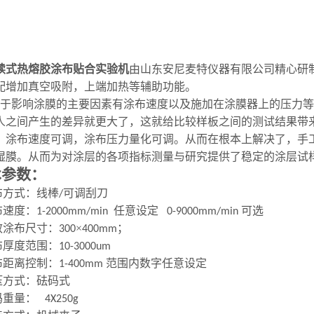
续式热熔胶涂布贴合实验机
由山东安尼麦特仪器有限公司精心研
配增加真空吸附，上端加热等辅助功能
。
于影响涂膜的主要因素有涂布速度以及施加在涂膜器上的压力等
人之间产生的差异就更大了，这就给比较样板之间的测试结果带
，涂布速度可调，涂布压力量化可调
。
从而在根本上解决了，手
湿膜。从而为对涂层的各项指标测量与研究提供了稳定的涂层试
术参数：
布方式：线棒
可调刮刀
/
布速度：
任意设定
可选
1-200
0
mm/min
0-9000mm/min
效涂布尺寸：
×
；
300
400mm
布厚度范围：
10
-
3000um
布距离控制：
范围内数字任意设定
1-
4
00mm
压方式：砝码式
码重量：
4X250g