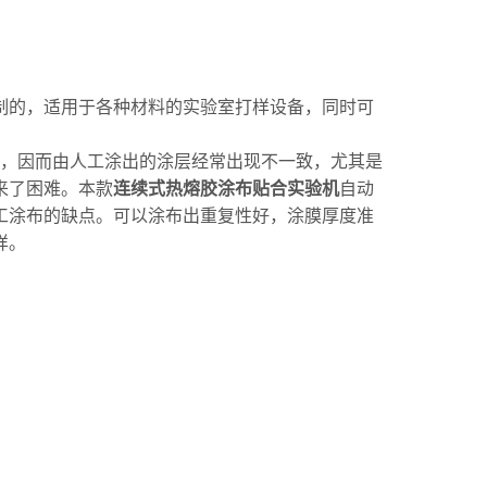
制的，
适用于各种材料的实验室打样设备，同时可
，因而由人工涂出的涂层经常出现不一致，尤其是
来了困难。
本款
连续式热熔胶涂布贴合实验机
自动
工涂布的缺点。可以涂布出重复性好，涂膜厚度准
样。