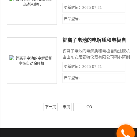
度精密型涂布试验机，本机主要应用于
更新时间：2025-07-21
盖板玻璃的各种涂胶作业而开发设计的
专用装置，同时也可以用于其他类似材
产品型号：
料的涂布。本涂布试验机，底板采用微
孔陶瓷吸附平台，同时采用非接触式狭
缝式涂布头，通过进料压力，狭缝宽度
锂离子电池的电解质和电极自
调节，以及狭缝头与底板间隙三个因数
动涂膜机
控制湿膜厚度，同时软件系统增加了高
锂离子电池的电解质和电极自动涂膜机
度调节与反馈系统，大大提高了涂布精
由山东安尼麦特仪器有限公司精心研制
度与均匀性。
高精度精密型涂布试验机，本机主要应
更新时间：2025-07-21
用于盖板玻璃的各种涂胶作业而开发设
计的专用装置，同时也可以用于其他类
产品型号：
似材料的涂布。本涂布试验机，底板采
用微孔陶瓷吸附平台，同时采用非接触
式狭缝式涂布头，通过进料压力，狭缝
宽度调节，以及狭缝头与底板间隙三个
因数控制湿膜厚度，同时软件系统增加
下一页
末页
了高度调节与反馈系统，大大提高了涂
布精度与均匀性。