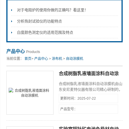
对于电阻炉的使用你做的正确吗？看这里！
分析热封试验仪的功能特点
山东安尼麦特仪器有限公司
白度颜色测定仪的适用范围及特点
产品中心
Products
当前位置：
首页
>
产品中心
>
涂布机
>
自动涂膜机
合成树脂乳液墙面涂料自动涂
膜机
合成树脂乳液墙面涂料自动涂膜机由山
东安尼麦特仪器有限公司精心研制的，
用于各种材料的涂布打样试验。依据标
更新时间：2025-07-22
准：GB/T9755-2024《合成树脂乳液墙
面涂料》 GB/T1727-2021《漆膜一般
产品型号：
制备法》。本款涂布试验机自动涂布，
涂布速度可调，涂布压力量化可调。从
而在根本上解决了，手工涂布的缺点。