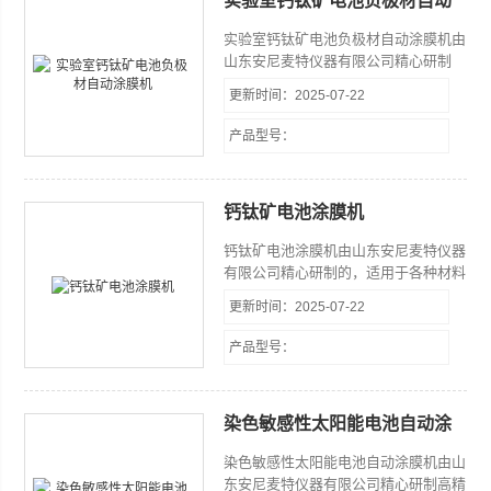
实验室钙钛矿电池负极材自动
可以涂布出重复性好，涂膜厚度准确的
涂膜机
湿膜。从而为对涂层的各项指标测量与
实验室钙钛矿电池负极材自动涂膜机由
研究提供了稳定的涂层试样。
山东安尼麦特仪器有限公司精心研制
的，适用于各种材料的实验室打样设
更新时间：2025-07-22
备，同时可以选配增加真空吸附，上端
加热等辅助功能。
产品型号：
钙钛矿电池涂膜机
钙钛矿电池涂膜机由山东安尼麦特仪器
有限公司精心研制的，适用于各种材料
的实验室打样设备，同时可以选配增加
更新时间：2025-07-22
真空吸附，上端加热等辅助功能。
产品型号：
染色敏感性太阳能电池自动涂
膜机
染色敏感性太阳能电池自动涂膜机由山
东安尼麦特仪器有限公司精心研制高精