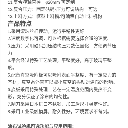
复合膜轴直径：φ
可定制
11.
20mm
复合压力：固定砝码
压力可调结构 可选
12.
/
上料方式：框型上料槽
可编程自动上料机构
13.
/
产品特点
1.
采用滚珠丝杠传动，运行平稳性更好
2.
速度数字化可调，可以根据需要选择合适的速度
.
3.
压力：采用砝码加压结构压力数值量化，方便调节压
力
4.
平台经过特殊工艺处理，平整度好，
高于玻璃平整
度。
5.
配备真空吸附板可以吸附表面平整度，有一定应力的
基材，真空泵外置可以减小真空的振动对涂布的影响。
6.
底板采用特殊处理工艺在一定温度范围内受热不变
形，充分保证了涂布的均匀性。
7.
刮刀采用日本进口不锈钢，加工后尺寸稳定性好。
8.
采用工业级触摸屏，耐久性好，环境要求不苛刻。
涂布试验机可选功能与
应用
范围：