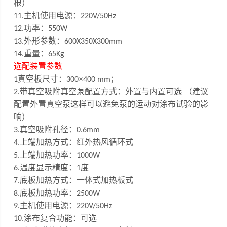
根）
主机使用电源：
1
1
.
220V/50Hz
功率：
12.
550W
外形参数：
13.
600X350X300mm
重量：
14.
65Kg
选配装置参数
真空板尺寸：
×
；
1
300
400 mm
带真空吸附
真空泵配置方式：外置与内置可选 （建议
2
.
配置外置真空泵这样可以避免泵的
运
动对涂布试验的影
响）
真空吸附孔径：
3.
0.6mm
上端加热方式：红外热风循环式
4.
上端加热功率：
5.
1000W
温度显示精度：
度
6.
1
底板加热方式：一体式加热板式
7.
底板加热功率：
8.
2500W
主机使用电源：
9
.
220V/50Hz
涂布复合功能：可选
10.