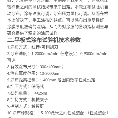
致，尤其是不同人之间产生的差异就更大了，这就给比
较样板之间的测试结果带来了困难。
本款涂布试验机自
动涂布，涂布速度可调，涂布压力量化可调
。
从而在根
本上解决了，手工涂布的缺点。可以涂布出重复性好，
涂膜厚度准确的湿膜。从而为对涂层的各项指标测量与
研究提供了稳定的涂层试样。
二
涂布试验机技术参数
.平板式
涂布方式：线棒
可调刮刀
1
.
/
涂布速度：
任意设定
2
.
1-200
0
mm/min
0-9000mm/min
可选
有效涂布尺寸：
×
；
3
.
300
400mm
涂布厚度范围：
4
.
10
-
3000um
涂布距离控制：
范围内数字任意设定
5
.
1-
4
00mm
加压方式：砝码式
6.
砝码重量：
7
.
4X250g
加持方式：机械夹子
8.
控制方式：触摸屏
9.
涂布棒规格：
微米之间任意选配 （任意选配
10
.
1.5
-200
1