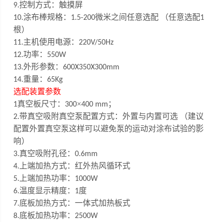
控制方式：触摸屏
9.
涂布棒规格：
微米之间任意选配 （任意选配
10
.
1.5
-200
1
根）
主机使用电源：
1
1
.
220V/50Hz
功率：
12.
550W
外形参数：
13.
600X350X300mm
重量：
14.
65Kg
选配装置参数
真空板尺寸：
×
；
1
300
400 mm
带真空吸附
真空泵配置方式：外置与内置可选 （建议
2
.
配置外置真空泵这样可以避免泵的
运
动对涂布试验的影
响）
真空吸附孔径：
3.
0.6mm
上端加热方式：红外热风循环式
4.
上端加热功率：
5.
1000W
温度显示精度：
度
6.
1
底板加热方式：一体式加热板式
7.
底板加热功率：
8.
2500W