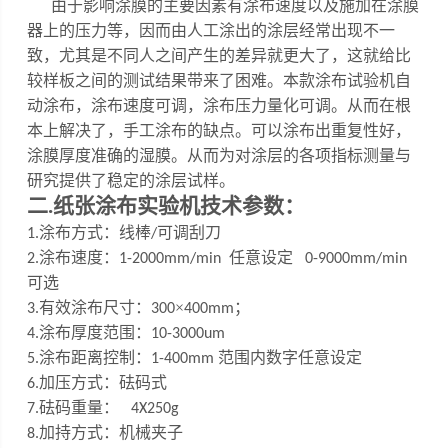
由于影响涂膜的主要因素有涂布速度以及施加在涂膜
器上的压力等，因而由人工涂出的涂层经常出现不一
致，尤其是不同人之间产生的差异就更大了，这就给比
较样板之间的测试结果带来了困难。
本款涂布试验机自
动涂布，涂布速度可调，涂布压力量化可调
。
从而在根
本上解决了，手工涂布的缺点。可以涂布出重复性好，
涂膜厚度准确的湿膜。从而为对涂层的各项指标测量与
研究提供了稳定的涂层试样。
二
.
纸张涂布实验机
技术参数：
涂布方式：线棒
可调刮刀
1
.
/
涂布速度：
任意设定
2
.
1-200
0
mm/min
0-9000mm/min
可选
有效涂布尺寸：
×
；
3
.
300
400mm
涂布厚度范围：
4
.
10
-
3000um
涂布距离控制：
范围内数字任意设定
5
.
1-
4
00mm
加压方式：砝码式
6.
砝码重量：
7
.
4X250g
加持方式：机械夹子
8.