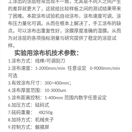
工涂出的涂层经常出现不一致，尤其是不同人之间产生
的差异就更大了，这就给比较样板之间的测试结果带来
了困难。
本款涂布试验机自动涂布，涂布速度可调，涂
布压力量化可调
。
从而在根本上解决了，手工涂布的缺
点。可以涂布出重复性好，涂膜厚度准确的湿膜。从而
为对涂层的各项指标测量与研究提供了稳定的涂层试
样。
实验用涂布机
技术参数：
涂布方式：线棒
可调刮刀
1
.
/
涂布速度：
任意设定
2
.
1-200
0
mm/min
0-9000mm/min
可选
有效涂布尺寸：
×
；
3
.
300
400mm
涂布厚度范围：
4
.
10
-
3000um
涂布距离控制：
范围内数字任意设定
5
.
1-
4
00mm
加压方式：砝码式
6.
砝码重量：
7
.
4X250g
加持方式：机械夹子
8.
控制方式：触摸屏
9.