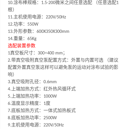
涂布棒规格：
微米之间任意选配 （任意选配
10
.
1.5
-200
1
根）
主机使用电源：
1
1
.
220V/50Hz
功率：
12.
550W
外形参数：
13.
600X350X300mm
重量：
14.
65Kg
选配装置参数
真空板尺寸：
×
；
1
300
400 mm
带真空吸附
真空泵配置方式：外置与内置可选 （建议
2
.
配置外置真空泵这样可以避免泵的
运
动对涂布试验的影
响）
真空吸附孔径：
3.
0.6mm
上端加热方式：红外热风循环式
4.
上端加热功率：
5.
1000W
温度显示精度：
度
6.
1
底板加热方式：一体式加热板式
7.
底板加热功率：
8.
2500W
主机使用电源：
9
.
220V/50Hz