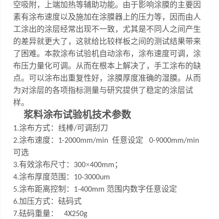
空吸附，上端加热等辅助功能
。
由于影响涂膜的主要因
素有涂布速度以及施加在涂膜器上的压力等，因而由人
工涂出的涂层经常出现不一致，尤其是不同人之间产生
的差异就更大了，这就给比较样板之间的测试结果带来
了困难。
本款涂布试验机自动涂布，涂布速度可调，涂
布压力量化可调
。
从而在根本上解决了，手工涂布的缺
点。可以涂布出重复性好，涂膜厚度准确的湿膜。从而
为对涂层的各项指标测量与研究提供了稳定的涂层试
样。
浆料涂布试验机
技术参数
涂布方式：线棒
可调刮刀
1
.
/
涂布速度：
任意设定
2
.
1-200
0
mm/min
0-9000mm/min
可选
有效涂布尺寸：
×
；
3
.
300
400mm
涂布厚度范围：
4
.
10
-
3000um
涂布距离控制：
范围内数字任意设定
5
.
1-
4
00mm
加压方式：砝码式
6.
砝码重量：
7
.
4X250g