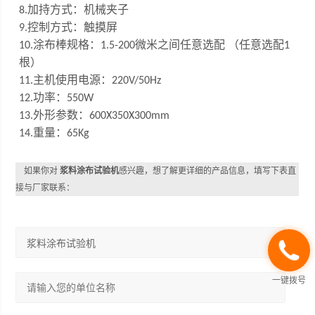
加持方式：机械夹子
8.
控制方式：触摸屏
9.
涂布棒规格：
微米之间任意选配 （任意选配
10
.
1.5
-200
1
根）
主机使用电源：
1
1
.
220V/50Hz
功率：
12.
550W
外形参数：
13.
600X350X300mm
重量：
14.
65Kg
如果你对
浆料涂布试验机
感兴趣，想了解更详细的产品信息，填写下表直
接与厂家联系：
一键拨号