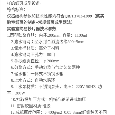
样的纸页成型设备。
符合标准：
仪器结构参数和技术性能均符合
QB/T3703-1999（浆实
验室纸页的制备+常规纸页成型器法）
实验室简易抄片器
技术参数
1.
圆型贮浆容器
：
内径
:
200mm
容量：
1100ml
2.
滤水铜网面至水封合溢流边缘
800+5mm
3.储水桶材质：高分子材料
4
.滤水铜网压孔为
：
80
目
5
.手抄纸页直径：∮200mm
6
.
匀浆方式：手动匀浆与气动匀浆两种
7
.
储水箱：一体式不锈钢水箱
8
.
上水方式：自动水循环
9.上水泵材质：不锈钢泵头，电压：220V 50HZ 功
率：380W
10
.
抄取桶加压方式：机械凸轮渐进式加压
11
.
密封胶圈材质
:硅胶
1
2.
成纸厚度范围：
5
-
4
00g/m2 0.05-3mm(纤维种类不同