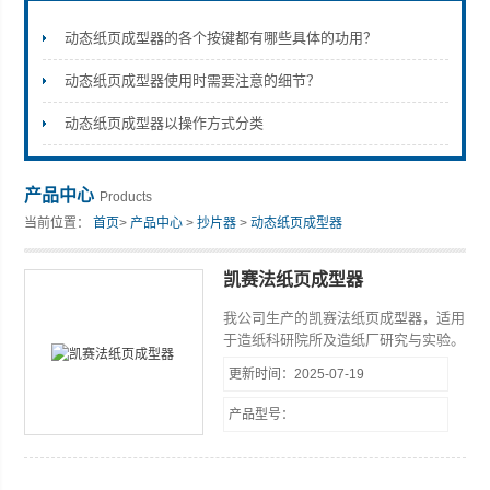
动态纸页成型器的各个按键都有哪些具体的功用？
动态纸页成型器使用时需要注意的细节？
山东安尼麦特仪器有限公司
动态纸页成型器以操作方式分类
产品中心
Products
当前位置：
首页
>
产品中心
>
抄片器
>
动态纸页成型器
凯赛法纸页成型器
我公司生产的凯赛法纸页成型器，适用
于造纸科研院所及造纸厂研究与实验。
它把纸浆抄成纸样，然后将该纸样在干
更新时间：2025-07-19
燥器上干燥后再进行纸样物理强度的检
验，鉴别纸浆原材料性能和打浆工艺规
产品型号：
范，它的技术指标符合我国造纸物理检
验设备的规定标准。