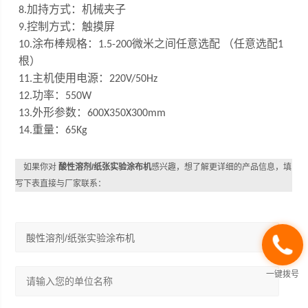
加持方式：机械夹子
8.
控制方式：触摸屏
9.
涂布棒规格：
微米之间任意选配 （任意选配
10
.
1.5
-200
1
根）
主机使用电源：
1
1
.
220V/50Hz
功率：
12.
550W
外形参数：
13.
600X350X300mm
重量：
14.
65Kg
如果你对
酸性溶剂/纸张实验涂布机
感兴趣，想了解更详细的产品信息，填
写下表直接与厂家联系：
一键拨号