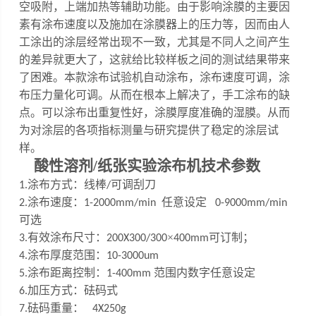
空吸附，上端加热等辅助功能
。
由于影响涂膜的主要因
素有涂布速度以及施加在涂膜器上的压力等，因而由人
工涂出的涂层经常出现不一致，尤其是不同人之间产生
的差异就更大了，这就给比较样板之间的测试结果带来
了困难。
本款涂布试验机自动涂布，涂布速度可调，涂
布压力量化可调
。
从而在根本上解决了，手工涂布的缺
点。可以涂布出重复性好，涂膜厚度准确的湿膜。从而
为对涂层的各项指标测量与研究提供了稳定的涂层试
样。
酸性溶剂/纸张实验涂布机
技术参数
涂布方式：线棒
可调刮刀
1
.
/
涂布速度：
任意设定
2
.
1-200
0
mm/min
0-9000mm/min
可选
有效涂布尺寸：
×
可订制
；
3
.
200X300/
300
400mm
涂布厚度范围：
4
.
10
-
3000um
涂布距离控制：
范围内数字任意设定
5
.
1-
4
00mm
加压方式：砝码式
6.
砝码重量：
7
.
4X250g