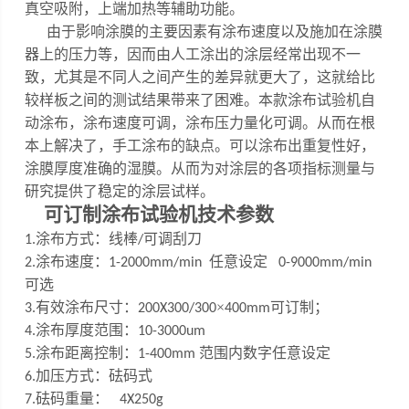
真空吸附，上端加热等辅助功能
。
由于影响涂膜的主要因素有涂布速度以及施加在涂膜
器上的压力等，因而由人工涂出的涂层经常出现不一
致，尤其是不同人之间产生的差异就更大了，这就给比
较样板之间的测试结果带来了困难。
本款涂布试验机自
动涂布，涂布速度可调，涂布压力量化可调
。
从而在根
本上解决了，手工涂布的缺点。可以涂布出重复性好，
涂膜厚度准确的湿膜。从而为对涂层的各项指标测量与
研究提供了稳定的涂层试样。
可订制涂布试验机
技术参数
涂布方式：线棒
可调刮刀
1
.
/
涂布速度：
任意设定
2
.
1-200
0
mm/min
0-9000mm/min
可选
有效涂布尺寸：
×
可订制
；
3
.
200X300/
300
400mm
涂布厚度范围：
4
.
10
-
3000um
涂布距离控制：
范围内数字任意设定
5
.
1-
4
00mm
加压方式：砝码式
6.
砝码重量：
7
.
4X250g