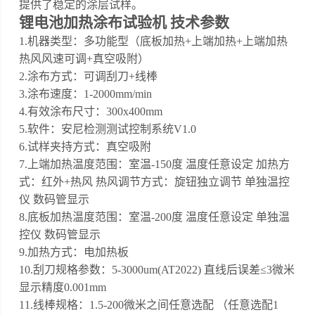
提供了稳定的涂层试样。
锂电池加热涂布试验机
技术参数
1.机器类型：多功能型（底板加热+上端加热+上端加热
热风风速可调+真空吸附）
2.涂布方式：可调刮刀+线棒
3.涂布速度：1-2000mm/min
4.有效涂布尺寸：300x400mm
5.软件：安尼检测测试控制系统V1.0
6.试样夹持方式：真空吸附
7.上端加热温度范围：室温-150度 温度任意设定 加热方
式：红外+热风 热风调节方式：旋钮独立调节 单独温控
仪 数码管显示
8.底板加热温度范围：室温-200度 温度任意设定 单独温
控仪 数码管显示
9.加热方式：电加热板
10.刮刀规格参数：5-3000um(AT2022) 直线后误差≤3微米
显示精度0.001mm
11.线棒规格：1.5-200微米之间任意选配 （任意选配1