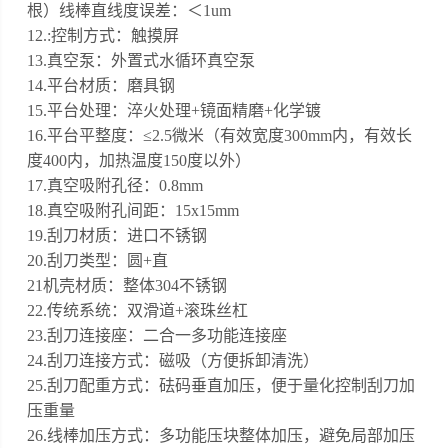
根）线棒直线度误差：＜1um
12.:控制方式：触摸屏
13.真空泵：外置式水循环真空泵
14.平台材质：磨具钢
15.平台处理：淬火处理+镜面精磨+化学镀
16.平台平整度：≤2.5微米（有效宽度300mm内，有效长
度400内，加热温度150度以外）
17.真空吸附孔径：0.8mm
18.真空吸附孔间距：15x15mm
19.刮刀材质：进口不锈钢
20.刮刀类型：圆+直
21机壳材质：整体304不锈钢
22.传统系统：双滑道+滚珠丝杠
23.刮刀连接座：二合一多功能连接座
24.刮刀连接方式：磁吸（方便拆卸清洗）
25.刮刀配重方式：砝码垂直加压，便于量化控制刮刀加
压重量
26.线棒加压方式：多功能压块整体加压，避免局部加压