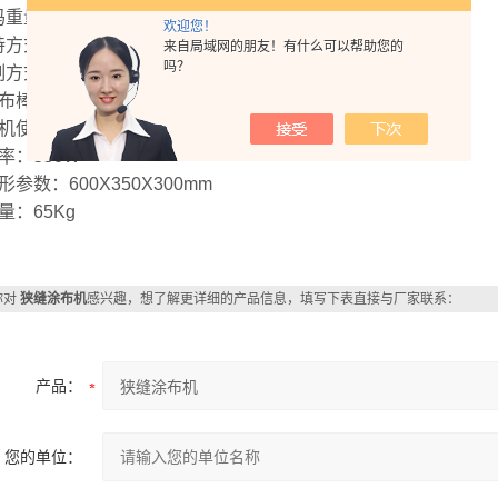
码重量： 4X250g
欢迎您！
加持方式：机械夹子
来自局域网的朋友！有什么可以帮助您的
吗？
控制方式：触摸屏
涂布棒规格：1.5-200微米之间任意选配 （任意选配1根）
主机使用电源：220V/50Hz
功率：550W
外形参数：600X350X300mm
重量：65Kg
你对
狭缝涂布机
感兴趣，想了解更详细的产品信息，填写下表直接与厂家联系：
产品：
您的单位：