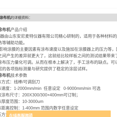
涂布机
的详细资料：
涂布机
产品介绍
器由山东安尼麦特仪器有限公司精心研制的，适用于各种材料的
热等辅助功能。
影响涂膜的主要因素有涂布速度以及施加在涂膜器上的压力等，
之间产生的差异就更大了，这就给比较样板之间的测试结果带来
涂布压力量化可调。从而在根本上解决了，手工涂布的缺点。可
层的各项指标测量与研究提供了稳定的涂层试样。
涂布机
技术参数
涂布方式：线棒/可调刮刀
布速度：1-2000mm/min 任意设定 0-9000mm/min 可选
效涂布尺寸：200X300/300×400mm可订制；
布厚度范围：10-3000um
布距离控制：1-400mm 范围内数字任意设定
加压方式：砝码式