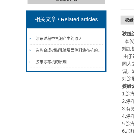
相关文章
/ Related articles
狭缝
狭缝
涂布过程中气泡产生的原因
本仪
端加
选购合成树脂乳液墙面涂料涂布机的注意事项
由于
胶带涂布机的原理
同人
调，
对涂
狭缝
1.
2.涂
3.有
4.涂
5.涂
6.