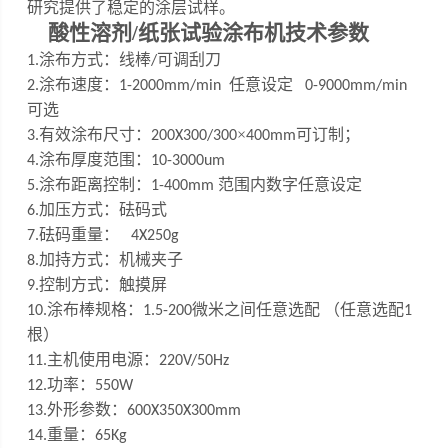
研究提供了稳定的涂层试样。
酸性溶剂/纸张试验涂布机
技术参数
涂布方式：线棒
可调刮刀
1
.
/
涂布速度：
任意设定
2
.
1-200
0
mm/min
0-9000mm/min
可选
有效涂布尺寸：
×
可订制
；
3
.
200X300/
300
400mm
涂布厚度范围：
4
.
10
-
3000um
涂布距离控制：
范围内数字任意设定
5
.
1-
4
00mm
加压方式：砝码式
6.
砝码重量：
7
.
4X250g
加持方式：机械夹子
8.
控制方式：触摸屏
9.
涂布棒规格：
微米之间任意选配 （任意选配
10
.
1.5
-200
1
根）
主机使用电源：
1
1
.
220V/50Hz
功率：
12.
550W
外形参数：
13.
600X350X300mm
重量：
14.
65Kg