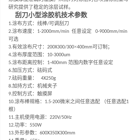
研究提供了稳定的涂层试样。
刮刀小型涂胶机
技术参数
涂布方式：线棒
可调刮刀
1
.
/
涂布速度：
任意设定
2
.
1-200
0
mm/min
0-9000mm/min
可选
有效涂布尺寸：
×
可订制
；
3
.
200X300/
300
400mm
涂布厚度范围：
4
.
10
-
3000um
涂布距离控制：
范围内数字任意设定
5
.
1-
4
00mm
加压方式：砝码式
6.
砝码重量：
7
.
4X250g
加持方式：机械夹子
8.
控制方式：触摸屏
9.
涂布棒规格：
微米之间任意选配 （任意选配
10
.
1.5
-200
1
根）
主机使用电源：
1
1
.
220V/50Hz
功率：
12.
550W
外形参数：
13.
600X350X300mm