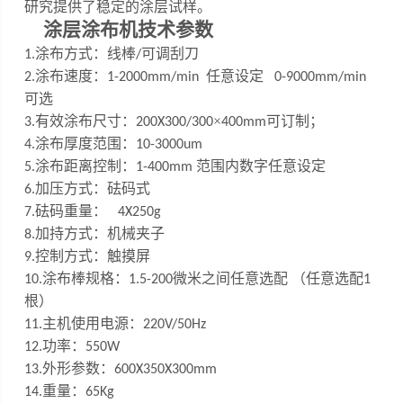
研究提供了稳定的涂层试样。
涂层涂布机
技术参数
涂布方式：线棒
可调刮刀
1
.
/
涂布速度：
任意设定
2
.
1-200
0
mm/min
0-9000mm/min
可选
有效涂布尺寸：
×
可订制
；
3
.
200X300/
300
400mm
涂布厚度范围：
4
.
10
-
3000um
涂布距离控制：
范围内数字任意设定
5
.
1-
4
00mm
加压方式：砝码式
6.
砝码重量：
7
.
4X250g
加持方式：机械夹子
8.
控制方式：触摸屏
9.
涂布棒规格：
微米之间任意选配 （任意选配
10
.
1.5
-200
1
根）
主机使用电源：
1
1
.
220V/50Hz
功率：
12.
550W
外形参数：
13.
600X350X300mm
重量：
14.
65Kg