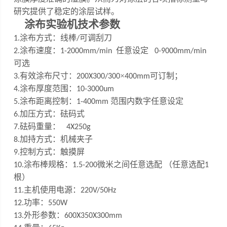
研究提供了稳定的涂层试样。
涂布实验机
技术参数
涂布方式：线棒
可调刮刀
1
.
/
涂布速度：
任意设定
2
.
1-200
0
mm/min
0-9000mm/min
可选
有效涂布尺寸：
×
可订制
；
3
.
200X300/
300
400mm
涂布厚度范围：
4
.
10
-
3000um
涂布距离控制：
范围内数字任意设定
5
.
1-
4
00mm
加压方式：砝码式
6.
砝码重量：
7
.
4X250g
加持方式：机械夹子
8.
控制方式：触摸屏
9.
涂布棒规格：
微米之间任意选配 （任意选配
10
.
1.5
-200
1
根）
主机使用电源：
1
1
.
220V/50Hz
功率：
12.
550W
外形参数：
13.
600X350X300mm