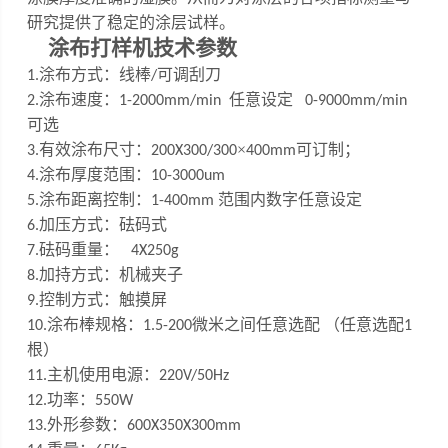
研究提供了稳定的涂层试样。
涂布打样机
技术参数
涂布方式：线棒
可调刮刀
1
.
/
涂布速度：
任意设定
2
.
1-200
0
mm/min
0-9000mm/min
可选
有效涂布尺寸：
×
可订制
；
3
.
200X300/
300
400mm
涂布厚度范围：
4
.
10
-
3000um
涂布距离控制：
范围内数字任意设定
5
.
1-
4
00mm
加压方式：砝码式
6.
砝码重量：
7
.
4X250g
加持方式：机械夹子
8.
控制方式：触摸屏
9.
涂布棒规格：
微米之间任意选配 （任意选配
10
.
1.5
-200
1
根）
主机使用电源：
1
1
.
220V/50Hz
功率：
12.
550W
外形参数：
13.
600X350X300mm