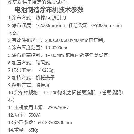
研究提供了稳定的涂层试样。
电池制造涂布机
技术参数
涂布方式：线棒
可调刮刀
1
.
/
涂布速度：
任意设定
2
.
1-200
0
mm/min
0-9000mm/min
可选
有效涂布尺寸：
×
可订制
；
3
.
200X300/
300
400mm
涂布厚度范围：
4
.
10
-
3000um
涂布距离控制：
范围内数字任意设定
5
.
1-
4
00mm
加压方式：砝码式
6.
砝码重量：
7
.
4X250g
加持方式：机械夹子
8.
控制方式：触摸屏
9.
涂布棒规格：
微米之间任意选配 （任意选配
10
.
1.5
-200
1
根）
主机使用电源：
1
1
.
220V/50Hz
功率：
12.
550W
外形参数：
13.
600X350X300mm
重量：
14.
65Kg